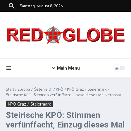
Zum Inhalt springen
Samstag, August 8, 2026
Main Menu
Start
/
Europa
/
Österreich
/
KPÖ
/
KPÖ Graz / Steiermark
/
Steirische KPÖ: Stimmen verfünffacht, Einzug dieses Mal verpasst
KPÖ Graz / Steiermark
Steirische KPÖ: Stimmen
verfünffacht, Einzug dieses Mal