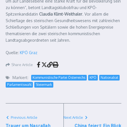
um auf Landesebene eine starke Kraft für die Bevölkerung sein
zu können“, betont Landtagsklubobfrau und KPÖ-
Spitzenkandidatin
Claudia Klimt-Weithaler
. Vor allem die
Schieflage des steirischen Gesundheitswesens mit zahlreichen
Schließungen von Spitälern sowie die hohen Energiepreise
thematisieren die zwei steirischen kommunistischen
Landtagsabgeordneten seit Jahren.
Quelle:
KPÖ Graz
Share Article
Markiert:
Kommunistische Partei Österreichs
KPÖ
Nationalrat
Parlamentswahl
Steiermark
Previous Article
Next Article
Trauer um Nasrallah
China feiert: Ein Blick