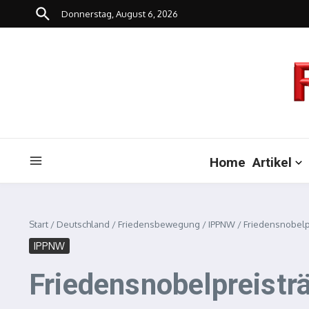
Zum Inhalt springen
Donnerstag, August 6, 2026
Home
Artikel
Start
/
Deutschland
/
Friedensbewegung
/
IPPNW
/
Friedensnobelp
IPPNW
Friedensnobelpreistr