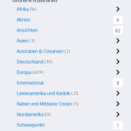
Unsere Rubriken
Afrika
16
Aktion
9
Ansichten
82
Asien
3
Australien & Ozeanien
2
Deutschland
30
Europa
609
International
11
Lateinamerika und Karibik
21
Naher und Mittlerer Osten
3
Nordamerika
0
Schwerpunkt
1