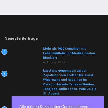
Neueste Beiträge
Mehr als 7000 Container mit
1
Lebensmitteln und Medikamenten
blockiert
6. August 2026
Lasst uns gemeinsam zu den
2
Zapatistischen Treffen für Kunst,
Widerstand und Rebellion im
Caracol Jacinto Canek in Winiton,
Tenejapa, aufbrechen. Vom 26. bis
31. August
6. August 2026
„Die FARC hat uns befreit“
Alle mögen Kekse, aber Cookies nerven.