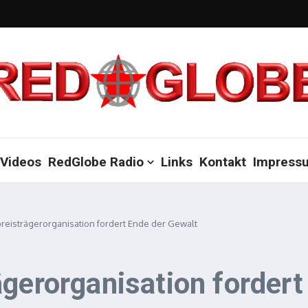
Videos
RedGlobe Radio
Links
Kontakt
Impress
reisträgerorganisation fordert Ende der Gewalt
ägerorganisation fordert