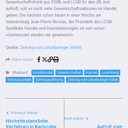
Gewerkschaftsfront aus OGBL und LCGB für den 28. Juni
aufruft, soll es noch viele Gewerkschaftsaktionen im Handel
geben. Die nächste schon heute in einer Woche am
Valentinstag. Jean-Pierre Nicolas, der Präsident des LCGB-
Syndikats Handel und Dienstleistungen, ist sich sicher:
»Gemeinsam werden wir gewinnen!«
Quelle:
Zeitung vum Lëtzebuerger Vollek
Share Article
Markiert:
Einzelhandel
Gewerkschaften
Handel
Luxemburg
Sonntagsarbeit
Sonntagsöffnung
Zeitung vum Lëtzebuerger Vollek
Previous Article
Next Article
Höchstinstanzliche
Verfahren in Karlsruhe:
Aufruf zum