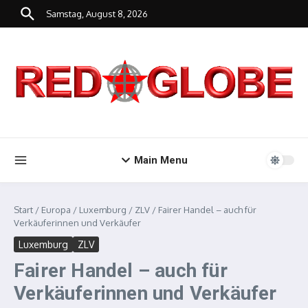
Zum Inhalt springen
Samstag, August 8, 2026
Main Menu
Start
/
Europa
/
Luxemburg
/
ZLV
/
Fairer Handel – auch für
Verkäuferinnen und Verkäufer
Luxemburg
ZLV
Fairer Handel – auch für
Verkäuferinnen und Verkäufer