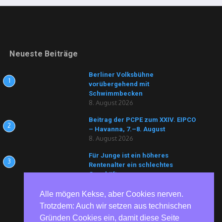
Neueste Beiträge
Berliner Volksbühne
1
vorübergehend mit
Schwimmbecken
8. August 2026
Beitrag der PCPE zum XXIV. EIPCO
2
– Havanna, 7.–8. August
8. August 2026
Für Junge ist ein höheres
3
Rentenalter ein schlechtes
Geschäft
7. August 2026
Alle mögen Kekse, aber Cookies nerven.
Trotzdem: Auch wir setzen aus technischen
Gründen Cookies ein, damit diese Seite