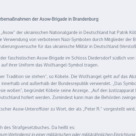
 Werbemaßnahmen der Asow-Brigade in Brandenburg
Asow“ der ukrainischen Nationalgarde in Deutschland hat Patrik Köb
n die Verwendung von verbotenen Nazi-Symbolen durch Mitglieder der 
utierungsversuche für das ukrainische Militär in Deutschland (Versto
“ der faschistischen Asow-Brigade im Schloss Diedersdorf südlich von 
e auf ihrer Uniform das Wolfsangel-Symbol tragen.
ner Tradition sie stehen“, so Köbele. Die Wolfsangel geht auf das A
innerhalb und außerhalb der Bundesrepublik verwendet. „Das Symbol 
sie wollen“, begründet Köbele seine Anzeige. „Auf den Justizapparat 
 Deutschland hofiert werden. Zumindest kann man die Behörden zwinge
her Asow-Unteroffizier zu Wort, der als „Peter R.“ vorgestellt wird. 
h des Strafgesetzbuches. Da heißt es:
um Wehrdienst in einer militärischen oder militärähnlichen Einrichtun