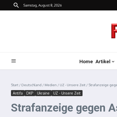
Zum Inhalt springen
Samstag, August 8, 2026
Home
Artikel
Start
/
Deutschland
/
Medien
/
UZ - Unsere Zeit
/
Strafanzeige geg
Antifa
DKP
Ukraine
UZ - Unsere Zeit
Strafanzeige gegen 