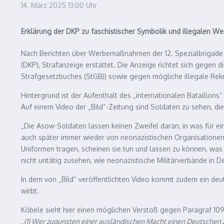
14. März 2025
13:00 Uhr
Erklärung der DKP zu faschistischer Symbolik und illegalen
Nach Berichten über Werbemaßnahmen der 12. Spezialbrigade „
(DKP), Strafanzeige erstattet. Die Anzeige richtet sich gege
Strafgesetzbuches (StGB)) sowie gegen mögliche illegale Rekr
Hintergrund ist der Aufenthalt des „internationalen Bataillons
Auf einem Video der „Bild“-Zeitung sind Soldaten zu sehen, di
„Die Asow-Soldaten lassen keinen Zweifel daran, in was für ei
auch später immer wieder von neonazistischen Organisationen 
Uniformen tragen, scheinen sie tun und lassen zu können, was 
nicht untätig zusehen, wie neonazistische Militärverbände in
In dem von „Bild“ veröffentlichten Video kommt zudem ein deutsc
wirbt.
Köbele sieht hier einen möglichen Verstoß gegen Paragraf 109
„(1) Wer zugunsten einer ausländischen Macht einen Deutschen z