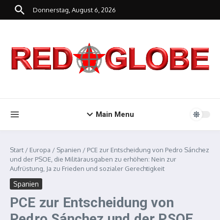
Zum Inhalt springen
Donnerstag, August 6, 2026
Main Menu
Start
/
Europa
/
Spanien
/
PCE zur Entscheidung von Pedro Sánchez
und der PSOE, die Militärausgaben zu erhöhen: Nein zur
Aufrüstung, Ja zu Frieden und sozialer Gerechtigkeit
Spanien
PCE zur Entscheidung von
Pedro Sánchez und der PSOE,