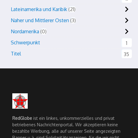
Lateinamerika und Karibik
21
Naher und Mittlerer Osten
3
Nordamerika
0
Schwerpunkt
1
Titel
35
RedGlobe
ist ein linkes, unkommerzielles und privat
betriebenes Nachrichtenportal. Wir akzeptieren keine
bezahlte Werbung, alle auf unserer Seite angezeigten
Banner u.ä. sind Solidaritätsanzeigen, für die wir nicht