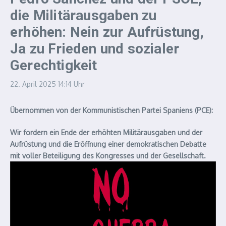
die Militärausgaben zu
erhöhen: Nein zur Aufrüstung,
Ja zu Frieden und sozialer
Gerechtigkeit
22. April 2025
14:14 Uhr
Übernommen von der Kommunistischen Partei Spaniens (PCE):
Wir fordern ein Ende der erhöhten Militärausgaben und der
Aufrüstung und die Eröffnung einer demokratischen Debatte
mit voller Beteiligung des Kongresses und der Gesellschaft.