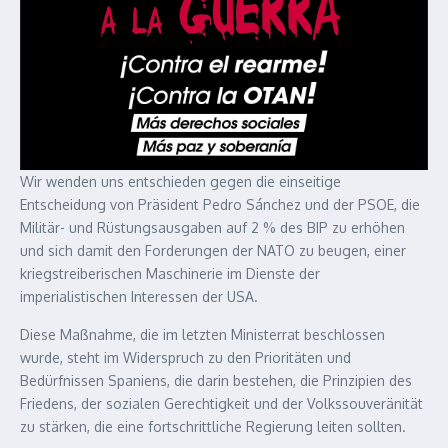
Wir wenden uns entschieden gegen die einseitige
Entscheidung von Präsident Pedro Sánchez und der PSOE, die
Militär- und Rüstungsausgaben auf 2 % des BIP zu erhöhen
und sich damit den Forderungen der NATO zu beugen, einer
kriegstreiberischen Maschinerie im Dienste der
imperialistischen Interessen der USA.
Diese Maßnahme, die im letzten Ministerrat beschlossen
wurde, steht im Widerspruch zu den Prioritäten und
Bedürfnissen Spaniens, die darin bestehen, die Prinzipien des
Friedens, der sozialen Gerechtigkeit und der Volkssouveränität
zu stärken, die eine fortschrittliche Regierung leiten sollten.