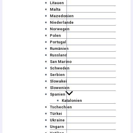
Litauen
Malta
Mazedonien
Niederlande
Norwegen
Polen
Portugal
Rumänien
Russland
San Marino
Schweden
Serbien
Slowakei
Slowenien
Spanien
Katalonien
Tschechien
Türkei
Ukraine
Ungarn