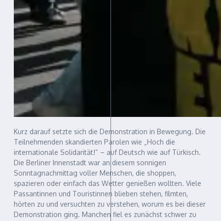
Kurz darauf setzte sich die Demonstration in Bewegung. Die
Teilnehmenden skandierten Parolen wie „Hoch die
internationale Solidarität!“ – auf Deutsch wie auf Türkisch.
Die Berliner Innenstadt war an diesem sonnigen
Sonntagnachmittag voller Menschen, die shoppen,
spazieren oder einfach das Wetter genießen wollten. Viele
Passantinnen und Touristinnen blieben stehen, filmten,
hörten zu und versuchten zu verstehen, worum es bei dieser
Demonstration ging. Manchen fiel es zunächst schwer zu