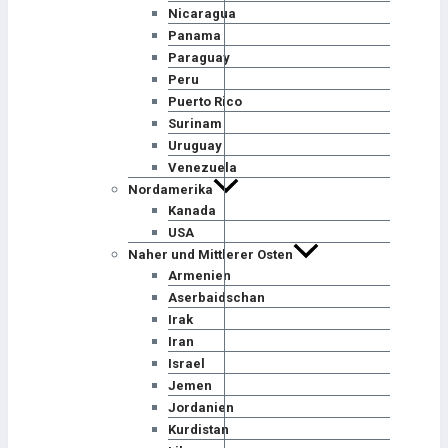
Nicaragua
Panama
Paraguay
Peru
Puerto Rico
Surinam
Uruguay
Venezuela
Nordamerika
Kanada
USA
Naher und Mittlerer Osten
Armenien
Aserbaidschan
Irak
Iran
Israel
Jemen
Jordanien
Kurdistan