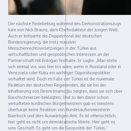
Der nächste Redebeitrag während des Demonstrationszugs
kam von Nick Brauns, dem Chefredakteur der Jungen Welt.
Auch er kritisierte die Doppelmoral der deutschen
Bundesregierung, die trotz massiver
Menschenrechtsverletzungen in der Türkei aus
wirtschaftlichen und geopolitischen Interessen an der
Partnerschaft mit Erdoğan festhalte. Er sagte: „Man stelle
sich einmal vor, was hier los wäre, wenn in Russland oder in
Venezuela oder Kuba ein wichtiger Oppositionpolitiker
verhaftet wird. Doch im Falle der Türkei ist die maximale
Reaktion der deutschen Regierenden, die sie bei der
Inhaftierung von Ekrem İmamoğlu zeigten, dass sie sich über
Bauchschmerzen beklagten. Und zu den davor schon
verhafteten kurdischen Bürgermeistern gab es meistens
überhaupt keine Reaktion von Bundesaußenministerin
Baerbock und dem Auswärtigen Amt. Es ist offensichtlich,
hier geht es nicht um demokratische Werte. Hier geht es
ums Geschäft. Es geht um die Geopolitik der Türkei.“