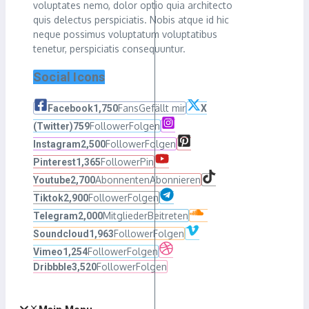
voluptates nemo, dolor optio quia architecto
quis delectus perspiciatis. Nobis atque id hic
neque possimus voluptatum voluptatibus
tenetur, perspiciatis consequuntur.
Social Icons
Fans
Gefällt mir
Facebook
1,750
X
Follower
Folgen
(Twitter)
759
Follower
Folgen
Instagram
2,500
Follower
Pin
Pinterest
1,365
Abonnenten
Abonnieren
Youtube
2,700
Follower
Folgen
Tiktok
2,900
Mitglieder
Beitreten
Telegram
2,000
Follower
Folgen
Soundcloud
1,963
Follower
Folgen
Vimeo
1,254
Follower
Folgen
Dribbble
3,520