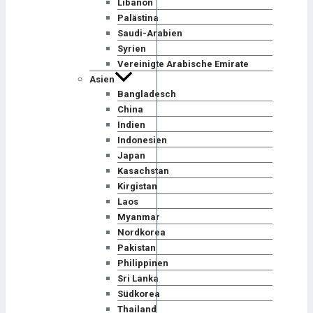
Libanon
Palästina
Saudi-Arabien
Syrien
Vereinigte Arabische Emirate
Asien
Bangladesch
China
Indien
Indonesien
Japan
Kasachstan
Kirgistan
Laos
Myanmar
Nordkorea
Pakistan
Philippinen
Sri Lanka
Südkorea
Thailand