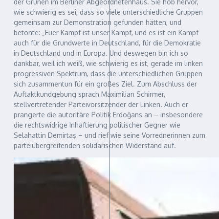
der Grünen im Berliner Abgeordnetenhaus. Sie hob hervor,
wie schwierig es sei, dass so viele unterschiedliche Gruppen
gemeinsam zur Demonstration gefunden hätten, und
betonte: „Euer Kampf ist unser Kampf, und es ist ein Kampf
auch für die Grundwerte in Deutschland, für die Demokratie
in Deutschland und in Europa. Und deswegen bin ich so
dankbar, weil ich weiß, wie schwierig es ist, gerade im linken
progressiven Spektrum, dass die unterschiedlichen Gruppen
sich zusammentun für ein großes Ziel. Zum Abschluss der
Auftaktkundgebung sprach Maximilian Schirmer,
stellvertretender Parteivorsitzender der Linken. Auch er
prangerte die autoritäre Politik Erdoğans an – insbesondere
die rechtswidrige Inhaftierung politischer Gegner wie
Selahattin Demirtaş – und rief wie seine Vorrednerinnen zum
parteiübergreifenden solidarischen Widerstand auf.