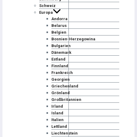
Schweiz
Europa
Andorra
Belarus
Belgien
Bosnien-Herzegowina
Bulgarien
Dänemark
Estland
Finnland
Frankreich
Georgien
Griechenland
Grönland
Großbritannien
Irland
Island
Italien
Lettland
Liechtenstein