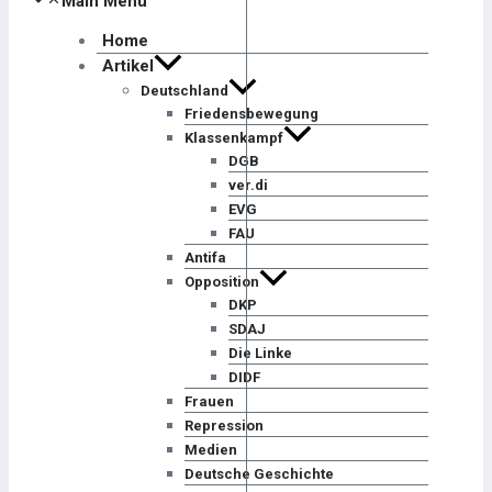
Main Menu
Home
Artikel
Deutschland
Friedensbewegung
Klassenkampf
DGB
ver.di
EVG
FAU
Antifa
Opposition
DKP
SDAJ
Die Linke
DIDF
Frauen
Repression
Medien
Deutsche Geschichte