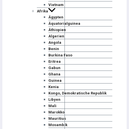
Vietnam
Afrika
Ägypten
Äquatorialguinea
Äthiopien
Algerien
Angola
Benin
Burkina Faso
Eritrea
Gabun
Ghana
Guinea
Kenia
Kongo, Demokratische Republik
Libyen
Mali
Marokko
Mauritius
Mosambik