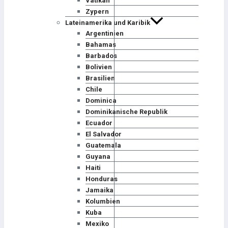
Vatikan
Zypern
Lateinamerika und Karibik
Argentinien
Bahamas
Barbados
Bolivien
Brasilien
Chile
Dominica
Dominikanische Republik
Ecuador
El Salvador
Guatemala
Guyana
Haiti
Honduras
Jamaika
Kolumbien
Kuba
Mexiko