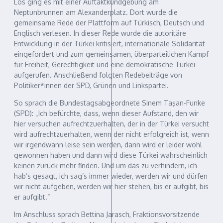
Los ging es mit einer Auftaktkundgebung am
Neptunbrunnen am Alexanderplatz. Dort wurde die
gemeinsame Rede der Plattform auf Türkisch, Deutsch und
Englisch verlesen. In dieser Rede wurde die autoritäre
Entwicklung in der Türkei kritisiert, internationale Solidarität
eingefordert und zum gemeinsamen, überparteilichen Kampf
für Freiheit, Gerechtigkeit und eine demokratische Türkei
aufgerufen. Anschließend folgten Redebeiträge von
Politiker*innen der SPD, Grünen und Linkspartei.
So sprach die Bundestagsabgeordnete Sinem Taşan-Funke
(SPD): „Ich befürchte, dass, wenn dieser Aufstand, den wir
hier versuchen aufrechtzuerhalten, der in der Türkei versucht
wird aufrechtzuerhalten, wenn der nicht erfolgreich ist, wenn
wir irgendwann leise sein werden, dann wird er leider wohl
gewonnen haben und dann wird diese Türkei wahrscheinlich
keinen zurück mehr finden. Und um das zu verhindern, ich
hab’s gesagt, ich sag’s immer wieder, werden wir und dürfen
wir nicht aufgeben, werden wir hier stehen, bis er aufgibt, bis
er aufgibt.“
Im Anschluss sprach Bettina Jarasch, Fraktionsvorsitzende