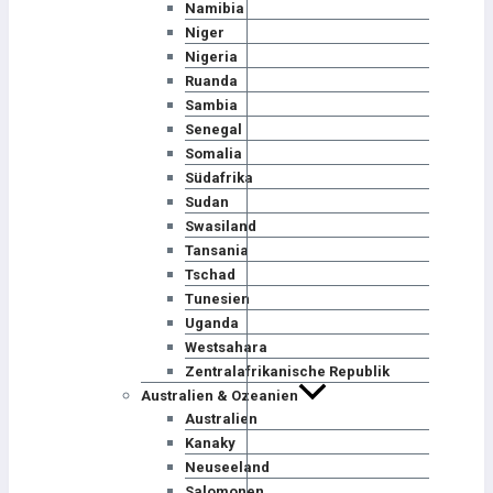
Namibia
Niger
Nigeria
Ruanda
Sambia
Senegal
Somalia
Südafrika
Sudan
Swasiland
Tansania
Tschad
Tunesien
Uganda
Westsahara
Zentralafrikanische Republik
Australien & Ozeanien
Australien
Kanaky
Neuseeland
Salomonen