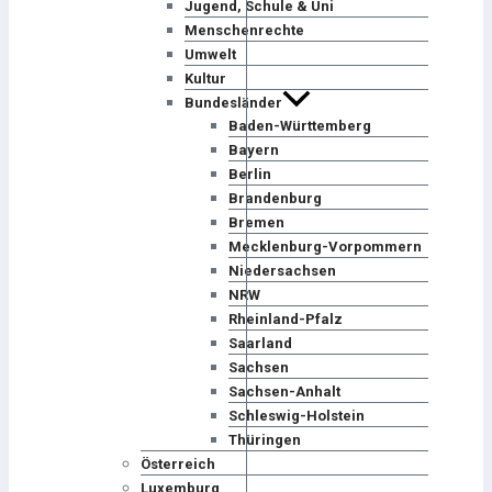
Jugend, Schule & Uni
Menschenrechte
Umwelt
Kultur
Bundesländer
Baden-Württemberg
Bayern
Berlin
Brandenburg
Bremen
Mecklenburg-Vorpommern
Niedersachsen
NRW
Rheinland-Pfalz
Saarland
Sachsen
Sachsen-Anhalt
Schleswig-Holstein
Thüringen
Österreich
Luxemburg