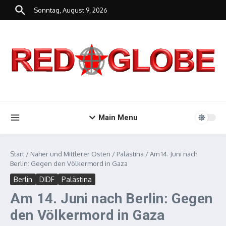
Zum Inhalt springen
Sonntag, August 9, 2026
Main Menu
Start
/
Naher und Mittlerer Osten
/
Palästina
/
Am 14. Juni nach
Berlin: Gegen den Völkermord in Gaza
Berlin
DIDF
Palästina
Am 14. Juni nach Berlin: Gegen
den Völkermord in Gaza