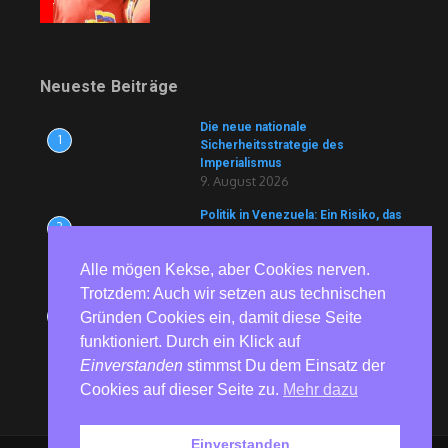
Neueste Beiträge
Die neue nationale
1
Sicherheitsstrategie des
Imperialismus
9. August 2026
Politik in Venezuela: Ein Risiko, das
2
die Sicherheit von Frauen in ihren
Familien gefährdet
9. August 2026
Alle mögen Kekse, aber Cookies nerven.
Trotzdem: Auch wir setzen aus technischen
Europapolitiker Günther zu EU-
3
Gründen Cookies ein, damit diese Seite
Haushalt: Merz und Konsorten sind
keine Retter, sondern die
funktioniert. Durch ein Klick auf
Architekten der Krise
Einverstanden
stimmst Du dem Einsatz der
8. August 2026
Cookies auf dieser Seite zu.
Mehr dazu
Einverstanden