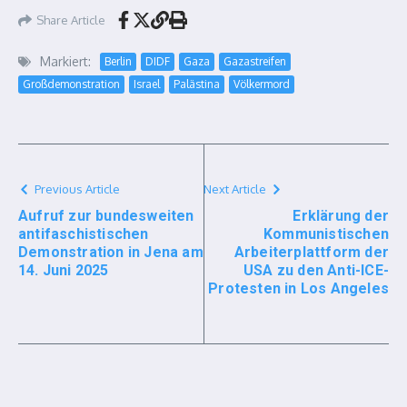
Share Article
Markiert:
Berlin
DIDF
Gaza
Gazastreifen
Großdemonstration
Israel
Palästina
Völkermord
Previous Article
Next Article
Aufruf zur bundesweiten
Erklärung der
antifaschistischen
Kommunistischen
Demonstration in Jena am
Arbeiterplattform der
14. Juni 2025
USA zu den Anti-ICE-
Protesten in Los Angeles