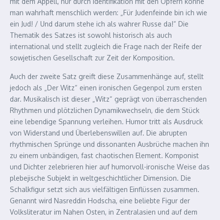
mit dem Appell, nur durch Identifikation mit den Opfern könne
man wahrhaft menschlich werden: „Für Judenfeinde bin ich wie
ein Jud! / Und darum stehe ich als wahrer Russe da!“ Die
Thematik des Satzes ist sowohl historisch als auch
international und stellt zugleich die Frage nach der Reife der
sowjetischen Gesellschaft zur Zeit der Komposition.
Auch der zweite Satz greift diese Zusammenhänge auf, stellt
jedoch als „Der Witz“ einen ironischen Gegenpol zum ersten
dar. Musikalisch ist dieser „Witz“ geprägt von überraschenden
Rhythmen und plötzlichen Dynamikwechseln, die dem Stück
eine lebendige Spannung verleihen. Humor tritt als Ausdruck
von Widerstand und Überlebenswillen auf. Die abrupten
rhythmischen Sprünge und dissonanten Ausbrüche machen ihn
zu einem unbändigen, fast chaotischen Element. Komponist
und Dichter zelebrieren hier auf humorvoll-ironische Weise das
plebejische Subjekt in weltgeschichtlicher Dimension. Die
Schalkfigur setzt sich aus vielfältigen Einflüssen zusammen.
Genannt wird Nasreddin Hodscha, eine beliebte Figur der
Volksliteratur im Nahen Osten, in Zentralasien und auf dem