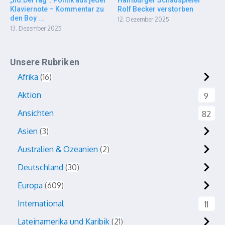
„nd.DerTag“: Politik aus jeder
Hamburger Schauspieler
Klaviernote – Kommentar zu
Rolf Becker verstorben
den Boy ...
12. Dezember 2025
13. Dezember 2025
Unsere Rubriken
Afrika
16
Aktion
9
Ansichten
82
Asien
3
Australien & Ozeanien
2
Deutschland
30
Europa
609
International
11
Lateinamerika und Karibik
21