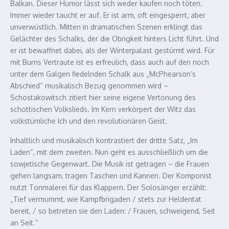
Balkan. Dieser Humor lässt sich weder kaufen noch töten.
Immer wieder taucht er auf. Er ist arm, oft eingesperrt, aber
unverwüstlich. Mitten in dramatischen Szenen erklingt das
Gelächter des Schalks, der die Obrigkeit hinters Licht führt. Und
er ist bewaffnet dabei, als der Winterpalast gestürmt wird. Für
mit Burns Vertraute ist es erfreulich, dass auch auf den noch
unter dem Galgen fiedelnden Schalk aus „McPhearson’s
Abschied“ musikalisch Bezug genommen wird –
Schostakowitsch zitiert hier seine eigene Vertonung des
schottischen Volkslieds. Im Kern verkörpert der Witz das
volkstümliche Ich und den revolutionären Geist.
Inhaltlich und musikalisch kontrastiert der dritte Satz, „Im
Laden“, mit dem zweiten. Nun geht es ausschließlich um die
sowjetische Gegenwart. Die Musik ist getragen – die Frauen
gehen langsam, tragen Taschen und Kannen. Der Komponist
nutzt Tonmalerei für das Klappern. Der Solosänger erzählt:
„Tief vermummt, wie Kampfbrigaden / stets zur Heldentat
bereit, / so betreten sie den Laden: / Frauen, schweigend, Seit
an Seit.“