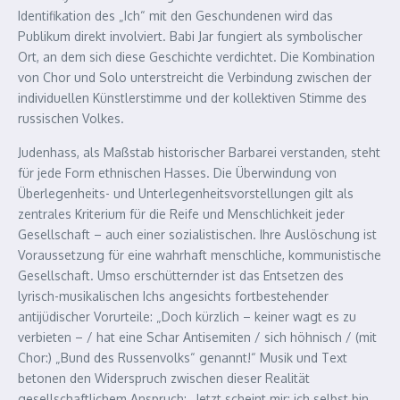
Identifikation des „Ich“ mit den Geschundenen wird das
Publikum direkt involviert. Babi Jar fungiert als symbolischer
Ort, an dem sich diese Geschichte verdichtet. Die Kombination
von Chor und Solo unterstreicht die Verbindung zwischen der
individuellen Künstlerstimme und der kollektiven Stimme des
russischen Volkes.
Judenhass, als Maßstab historischer Barbarei verstanden, steht
für jede Form ethnischen Hasses. Die Überwindung von
Überlegenheits- und Unterlegenheitsvorstellungen gilt als
zentrales Kriterium für die Reife und Menschlichkeit jeder
Gesellschaft – auch einer sozialistischen. Ihre Auslöschung ist
Voraussetzung für eine wahrhaft menschliche, kommunistische
Gesellschaft. Umso erschütternder ist das Entsetzen des
lyrisch-musikalischen Ichs angesichts fortbestehender
antijüdischer Vorurteile: „Doch kürzlich – keiner wagt es zu
verbieten – / hat eine Schar Antisemiten / sich höhnisch / (mit
Chor:) „Bund des Russenvolks“ genannt!“ Musik und Text
betonen den Widerspruch zwischen dieser Realität
gesellschaftlichem Anspruch: „Jetzt scheint mir: ich selbst bin