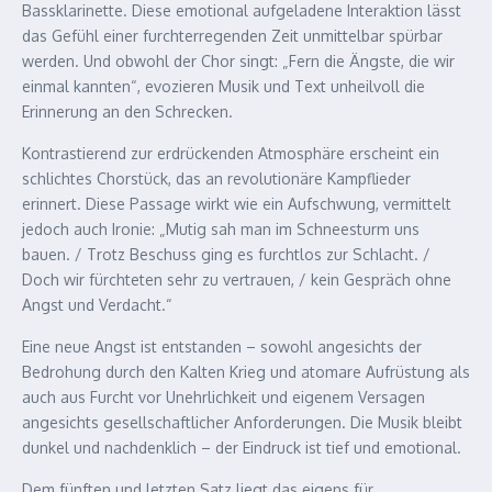
Bassklarinette. Diese emotional aufgeladene Interaktion lässt
das Gefühl einer furchterregenden Zeit unmittelbar spürbar
werden. Und obwohl der Chor singt: „Fern die Ängste, die wir
einmal kannten“, evozieren Musik und Text unheilvoll die
Erinnerung an den Schrecken.
Kontrastierend zur erdrückenden Atmosphäre erscheint ein
schlichtes Chorstück, das an revolutionäre Kampflieder
erinnert. Diese Passage wirkt wie ein Aufschwung, vermittelt
jedoch auch Ironie: „Mutig sah man im Schneesturm uns
bauen. / Trotz Beschuss ging es furchtlos zur Schlacht. /
Doch wir fürchteten sehr zu vertrauen, / kein Gespräch ohne
Angst und Verdacht.“
Eine neue Angst ist entstanden – sowohl angesichts der
Bedrohung durch den Kalten Krieg und atomare Aufrüstung als
auch aus Furcht vor Unehrlichkeit und eigenem Versagen
angesichts gesellschaftlicher Anforderungen. Die Musik bleibt
dunkel und nachdenklich – der Eindruck ist tief und emotional.
Dem fünften und letzten Satz liegt das eigens für