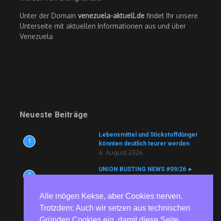
Unter der Domain
venezuela-aktuell.de
findet Ihr unsere
Unterseite mit aktuellen Informationen aus und über
Venezuela
Neueste Beiträge
Lebensmittel und Stickstoffdünger
1
könnten deutlich teurer werden
6. August 2026
UNION BUSTING NEWS #09/26 ►
2
Köln Bäder ► Aldi ► ZF ► tödlicher
Arbeitsunfall vertuscht ► Currenta
Alle mögen Kekse, aber Cookies nerven.
► Nutracorp
6. August 2026
Trotzdem: Auch wir setzen aus technischen
Gründen Cookies ein, damit diese Seite