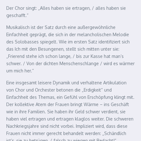
Der Chor singt: „Alles haben sie ertragen, / alles haben sie
geschafft.“
Musikalisch ist der Satz durch eine außergewöhnliche
Einfachheit geprägt, die sich in der melancholischen Melodie
des Solobasses spiegelt. Wie im ersten Satz identifiziert sich
das Ich mit den Besungenen, stellt sich mitten unter sie:
„Frierend stehe ich schon lange, / bis zur Kasse hat man’s
schwer. / Von der dichten Menschenschlange / wird es wärmer
um mich her.“
Eine insgesamt leisere Dynamik und verhaltene Artikulation
von Chor und Orchester betonen die „Erdigkeit“ und
Einfachheit des Themas, ein Gefühl von Erschöpfung klingt mit.
Der kollektive Atem der Frauen bringt Wärme – ins Geschäft
wie in ihre Familien. Sie haben ihr Geld schwer verdient, sie
haben viel ertragen und ertragen klaglos weiter. Die schweren
Nachkriegsjahre sind nicht vorbei. Impliziert wird, dass diese
Frauen nicht immer gerecht behandelt werden: „Schändlich
ist’s, sie zu betrügen, / falsch zu wiegen mit Bedacht!“