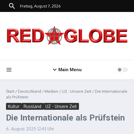
Zum Inhalt springen
Freitag, August 7, 2026
Main Menu
Start
/
Deutschland
/
Medien
/
UZ - Unsere Zeit
/
Die Internationale
als Prüfstein
Kultur
Russland
UZ - Unsere Zeit
Die Internationale als Prüfstein
6. August 2025
12:43 Uhr