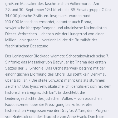
größten Massaker des faschistischen Völkermords. Am
29. und 30. September 1941 tötete die SS-Einsatzgruppe C fast
34.000 jüdische Zivilisten. Insgesamt wurden rund
100.000 Menschen ermordet, darunter auch Roma,
sowjetische Kriegsgefangene und ukrainische Nationalisten.
Dieses Verbrechen – ebenso wie der Hungertod von einer
Million Leningrader – versinnbildlicht die Brutalität der
faschistischen Besatzung.
Der Leningrader Blockade widmete Schostakowitsch seine 7.
Sinfonie; das Massaker von Babyn Jar ist Thema des ersten
Satzes der 13. Sinfonie. Das Orchesterwerk beginnt mit der
eindringlichen Eröffnung des Chors: „Es steht kein Denkmal
über Babi Jar. / Die steile Schlucht mahnt uns als stummes
Zeichen.“ Das lyrisch-musikalische Ich identifiziert sich mit dem
historischen Ereignis: „Ich bin“. Es durchlebt die
Leidensgeschichte des jüdischen Volkes – von biblischen
Exodusszenen über die Kreuzigung bis zu konkreten
historischen Ereignissen wie der Dreyfus-Affäre, dem Pogrom
von Białystok und der Tragödie von Anne Frank. Durch die