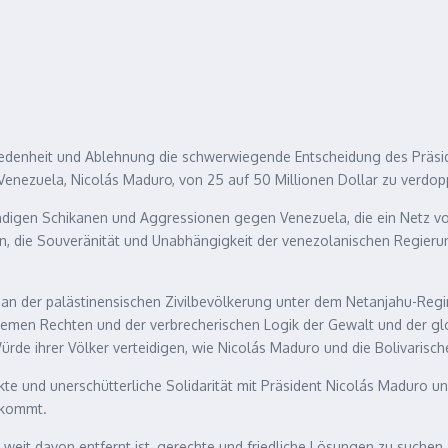
chiedenheit und Ablehnung die schwerwiegende Entscheidung des Präs
Venezuela, Nicolás Maduro, von 25 auf 50 Millionen Dollar zu verdop
ständigen Schikanen und Aggressionen gegen Venezuela, die ein Netz 
 die Souveränität und Unabhängigkeit der venezolanischen Regierung 
ord an der palästinensischen Zivilbevölkerung unter dem Netanjahu-Reg
remen Rechten und der verbrecherischen Logik der Gewalt und der glo
ürde ihrer Völker verteidigen, wie Nicolás Maduro und die Bolivarisch
kte und unerschütterliche Solidarität mit Präsident Nicolás Maduro 
ekommt.
ie weit davon entfernt ist, gerechte und friedliche Lösungen zu suche