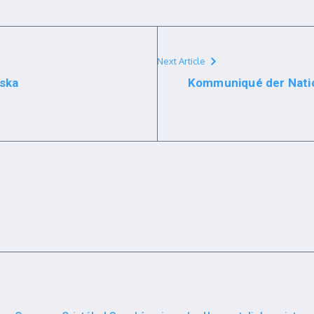
Next Article
aska
Kommuniqué der Natio