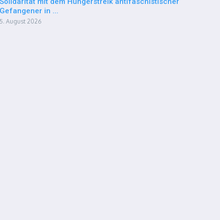
Solidarität mit dem Hungerstreik antifaschistischer
Gefangener in ...
5. August 2026