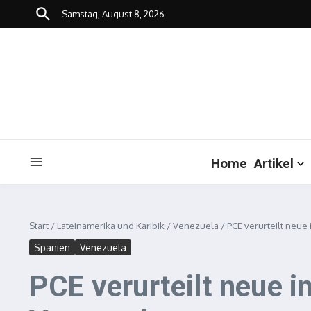
Zum Inhalt springen
Samstag, August 8, 2026
Home
Artikel
Start
/
Lateinamerika und Karibik
/
Venezuela
/
PCE verurteilt neu
Spanien
Venezuela
PCE verurteilt neue 