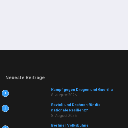
Neueste Beiträge
Kampf gegen Drogen und Guerilla
1
8. August 2026
Ravioli und Drohnen für die
2
nationale Resilienz?
8. August 2026
Berliner Volksbühne