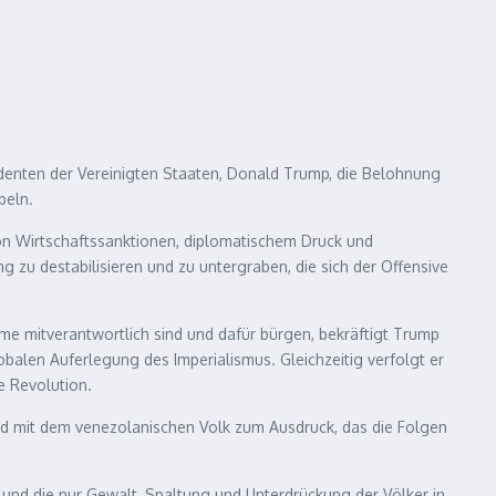
identen der Vereinigten Staaten, Donald Trump, die Belohnung
peln.
von Wirtschaftssanktionen, diplomatischem Druck und
zu destabilisieren und zu untergraben, die sich der Offensive
ime mitverantwortlich sind und dafür bürgen, bekräftigt Trump
balen Auferlegung des Imperialismus. Gleichzeitig verfolgt er
e Revolution.
und mit dem venezolanischen Volk zum Ausdruck, das die Folgen
n, und die nur Gewalt, Spaltung und Unterdrückung der Völker in