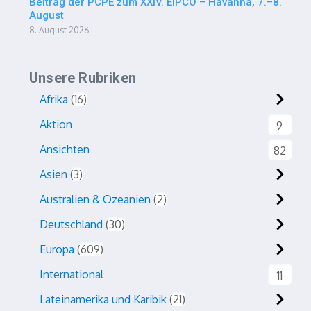
Beitrag der PCPE zum XXIV. EIPCO – Havanna, 7.–8.
August
8. August 2026
Unsere Rubriken
Afrika
16
Aktion
9
Ansichten
82
Asien
3
Australien & Ozeanien
2
Deutschland
30
Europa
609
International
11
Lateinamerika und Karibik
21