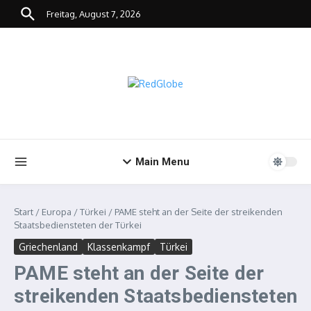
Zum Inhalt springen
Freitag, August 7, 2026
Main Menu
Start
/
Europa
/
Türkei
/
PAME steht an der Seite der streikenden
Staatsbediensteten der Türkei
Griechenland
Klassenkampf
Türkei
PAME steht an der Seite der
streikenden Staatsbediensteten