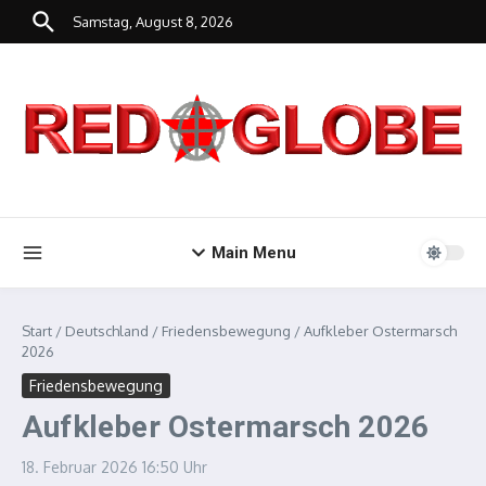
Zum Inhalt springen
Samstag, August 8, 2026
Main Menu
Start
/
Deutschland
/
Friedensbewegung
/
Aufkleber Ostermarsch
2026
Friedensbewegung
Aufkleber Ostermarsch 2026
18. Februar 2026
16:50 Uhr