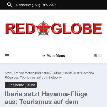
Zum Inhalt springen
Donnerstag, August 6, 2026
Main Menu
Start
/
Lateinamerika und Karibik
/
Kuba
/
Iberia setzt Havanna-
Flüge aus: Tourismus auf dem Tiefpunkt
Cuba heute
Kuba
Iberia setzt Havanna-Flüge
aus: Tourismus auf dem