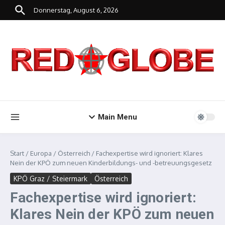
Zum Inhalt springen
Donnerstag, August 6, 2026
Main Menu
Start
/
Europa
/
Österreich
/
Fachexpertise wird ignoriert: Klares
Nein der KPÖ zum neuen Kinderbildungs- und -betreuungsgesetz
KPÖ Graz / Steiermark
Österreich
Fachexpertise wird ignoriert:
Klares Nein der KPÖ zum neuen