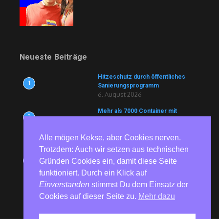
Neueste Beiträge
Hitzeschutz durch öffentliches
1
Sanierungsprogramm
6. August 2026
Mehr als 7000 Container mit
2
Lebensmitteln und Medikamenten
blockiert
6. August 2026
Alle mögen Kekse, aber Cookies nerven.
Trotzdem: Auch wir setzen aus technischen
81 Jahre nach Hiroshima und
3
Gründen Cookies ein, damit diese Seite
Nagasaki – Bundesweite
Gedenkaktionen erinnern an die
funktioniert. Durch ein Klick auf
Opfer von Atomwaffen
Einverstanden
stimmst Du dem Einsatz der
6. August 2026
Cookies auf dieser Seite zu.
Mehr dazu