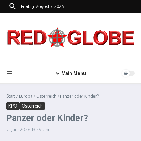
Zum Inhalt springen
Freitag, August 7, 2026
Main Menu
Start
/
Europa
/
Österreich
/
Panzer oder Kinder?
KPÖ
Österreich
Panzer oder Kinder?
2. Juni 2026
13:29 Uhr