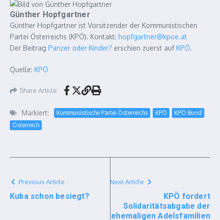
Günther Hopfgartner
Günther Hopfgartner ist Vorsitzender der Kommunistischen
Partei Österreichs (KPÖ). Kontakt:
hopfgartner@kpoe.at
Der Beitrag
Panzer oder Kinder?
erschien zuerst auf
KPÖ
.
Quelle:
KPÖ
Share Article
Markiert:
Kommunistische Partei Österreichs
KPÖ
KPÖ Bund
Österreich
Previous Article
Next Article
Kuba schon besiegt?
KPÖ fordert
Solidaritätsabgabe der
ehemaligen Adelsfamilien