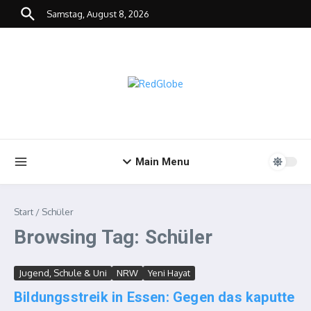
Zum Inhalt springen
Samstag, August 8, 2026
Main Menu
Start
/
Schüler
Browsing Tag: Schüler
Jugend, Schule & Uni
NRW
Yeni Hayat
Bildungsstreik in Essen: Gegen das kaputte