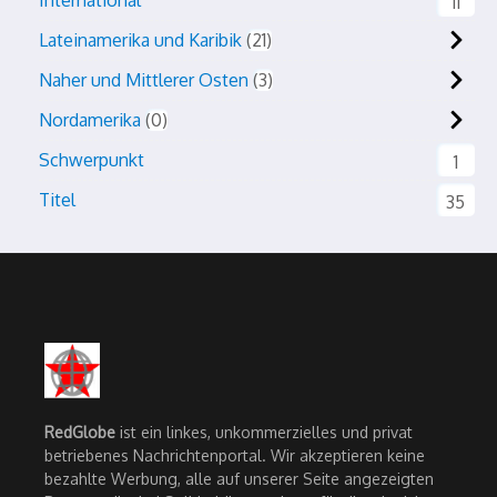
International
11
Lateinamerika und Karibik
21
Naher und Mittlerer Osten
3
Nordamerika
0
Schwerpunkt
1
Titel
35
RedGlobe
ist ein linkes, unkommerzielles und privat
betriebenes Nachrichtenportal. Wir akzeptieren keine
bezahlte Werbung, alle auf unserer Seite angezeigten