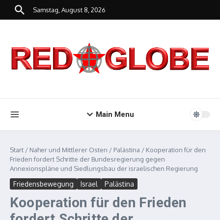
Zum Inhalt springen
Samstag, August 8, 2026
Main Menu
Start
/
Naher und Mittlerer Osten
/
Palästina
/
Kooperation für den
Frieden fordert Schritte der Bundesregierung gegen
Annexionspläne und Siedlungsbau der israelischen Regierung
Friedensbewegung
Israel
Palästina
Kooperation für den Frieden
fordert Schritte der