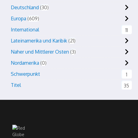
Deutschland
30
Europa
609
International
11
Lateinamerika und Karibik
21
Naher und Mittlerer Osten
3
Nordamerika
0
Schwerpunkt
1
Titel
35