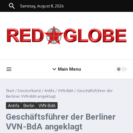
Zum Inhalt springen
Samstag, August 8, 2026
Main Menu
Start
/
Deutschland
/
Antifa
/
VVN-BdA
/
Geschäftsführer der
Berliner VVN-BdA angeklagt
Antifa
Berlin
VVN-BdA
Geschäftsführer der Berliner
VVN-BdA angeklagt