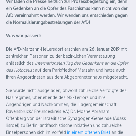
Wir laden die Presse herzlich zur Prozessbegleitung ein, denn
ein Gedenken an die Opfer des Faschismus kann nicht von der
AfD vereinnahmt werden. Wir wenden uns entschieden gegen
die Normalisierungsbestrebungen der AfD!
Was war passiert:
Die AfD-Marzahn-Hellersdorf erschien am
26. Januar 2019
mit
zahlreichen Personen zu der bezirklichen Veranstaltung
anlässlich des
Internationalen Tag des Gedenkens an die Opfer
des Holocaust
auf dem Parkfriedhof Marzahn und hatte auch
ihren Abgeordneten aus dem Abgeordnetenhaus mitgebracht.
Sie wurde nicht ausgeladen, obwohl zahlreiche Verfolgte des
Naziregimes, Überlebende des NS-Terrors und ihre
Angehörigen und Nachkommen, die Lagergemeinschaft
Ravensbrück/ Freundeskreis e.V, Dr. Moshe Abraham
Offenberg von der Israelitische Synagogen-Gemeinde (Adass
Jisroel) zu Berlin, antifaschistische Initiativen und zahlreiche
Einzelpersonen sich im Vorfeld
in einem offenen Brief
an die