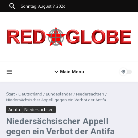
Zum Inhalt springen
Sonntag, August 9, 2026
Main Menu
Start
/
Deutschland
/
Bundesländer
/
Niedersachsen
/
Niedersächsischer Appell gegen ein Verbot der Antifa
Antifa
Niedersachsen
Niedersächsischer Appell
gegen ein Verbot der Antifa