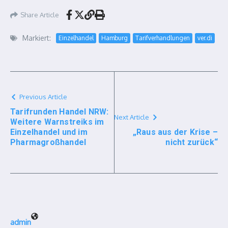
Share Article
Markiert:
Einzelhandel
Hamburg
Tarifverhandlungen
ver.di
Previous Article
Tarifrunden Handel NRW:
Next Article
Weitere Warnstreiks im
Einzelhandel und im
„Raus aus der Krise –
Pharmagroßhandel
nicht zurück“
admin