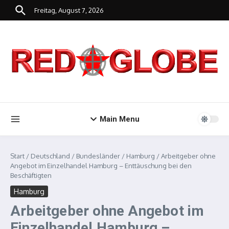
Zum Inhalt springen
Freitag, August 7, 2026
Main Menu
Start
/
Deutschland
/
Bundesländer
/
Hamburg
/
Arbeitgeber ohne
Angebot im Einzelhandel Hamburg – Enttäuschung bei den
Beschäftigten
Hamburg
Arbeitgeber ohne Angebot im
Einzelhandel Hamburg –