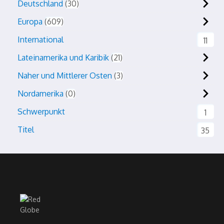
Deutschland
30
Europa
609
International
11
Lateinamerika und Karibik
21
Naher und Mittlerer Osten
3
Nordamerika
0
Schwerpunkt
1
Titel
35