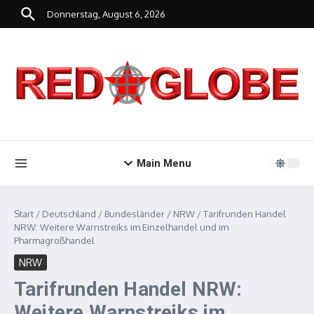
Zum Inhalt springen
Donnerstag, August 6, 2026
Main Menu
Start
/
Deutschland
/
Bundesländer
/
NRW
/
Tarifrunden Handel
NRW: Weitere Warnstreiks im Einzelhandel und im
Pharmagroßhandel
NRW
Tarifrunden Handel NRW:
Weitere Warnstreiks im