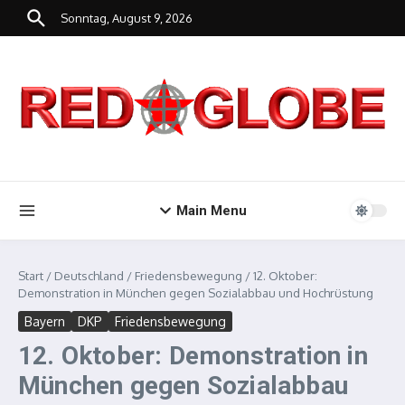
Zum Inhalt springen
Sonntag, August 9, 2026
Main Menu
Start
/
Deutschland
/
Friedensbewegung
/
12. Oktober:
Demonstration in München gegen Sozialabbau und Hochrüstung
Bayern
DKP
Friedensbewegung
12. Oktober: Demonstration in
München gegen Sozialabbau