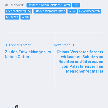
Markiert:
Deutsche Kommunistische Partei
DKP
Friedensbewegung
Friedensdemonstration
GEW
Gewerkschaften
München
ver.di
Previous Article
Next Article
Zu den Entwicklungen im
Chinas Vertreter fordert
Nahen Osten
wirksamen Schutz von
Rechten und Interessen
von Palästinensern im
Menschenrechtsrat