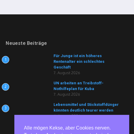
Neueste Beiträge
Für Junge ist ein höheres
1
Rentenalter ein schlechtes
Geschäft
7. August 2026
UN arbeiten an Treibstoff-
2
Nothilfeplan für Kuba
7. August 2026
Lebensmittel und Stickstoffdünger
3
könnten deutlich teurer werden
6. August 2026
Alle mögen Kekse, aber Cookies nerven.