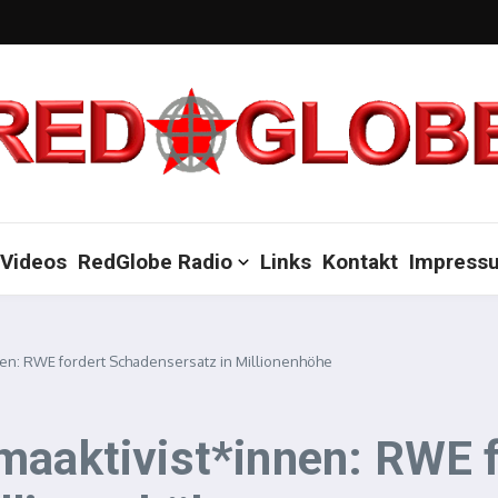
Videos
RedGlobe Radio
Links
Kontakt
Impress
en: RWE fordert Schadensersatz in Millionenhöhe
maaktivist*innen: RWE f