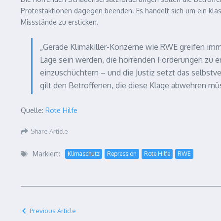
Protestaktionen dagegen beenden. Es handelt sich um ein kla
Missstände zu ersticken.
„Gerade Klimakiller-Konzerne wie
RWE
greifen imme
Lage sein werden, die horrenden Forderungen zu er
einzuschüchtern – und die Justiz setzt das selbstv
gilt den Betroffenen, die diese Klage abwehren müs
Quelle:
Rote Hilfe
Share Article
Markiert:
Klimaschutz
Repression
Rote Hilfe
RWE
Previous Article