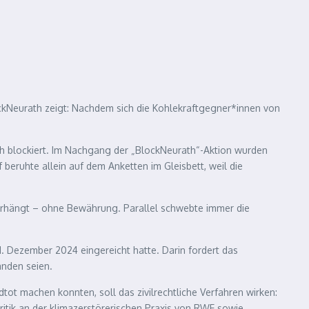
ckNeurath zeigt: Nachdem sich die Kohlekraftgegner*innen von
h blockiert. Im Nachgang der „BlockNeurath“-Aktion wurden
eruhte allein auf dem Anketten im Gleisbett, weil die
verhängt – ohne Bewährung. Parallel schwebte immer die
1. Dezember 2024 eingereicht hatte. Darin fordert das
anden seien.
tot machen konnten, soll das zivilrechtliche Verfahren wirken:
tik an der klimazerstörerischen Praxis von
RWE
sowie