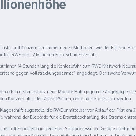
llionenhöhe
 Justiz und Konzerne zu immer neuen Methoden, wie der Fall von Blo
ordert
RWE
nun 1,2 Millionen Euro Schadensersatz.
ist*innen 14 Stunden lang die Kohlezufuhr zum
RWE
-Kraftwerk Neurat
erstand gegen Vollstreckungsbeamte“ angeklagt. Der zweite Vorwurf b
enbroich in erster Instanz neun Monate Haft gegen die Angeklagten 
en Konzern über den Aktivist*innen, ohne aber konkret zu werden.
lageschrift zugestellt, die
RWE
unmittelbar vor Ablauf der Frist am 3
ie während der Blockade für die Ersatzbeschaffung des Stroms entst
die offen politisch inszenierten Strafprozesse die Gruppe nicht mund
en und andere Kohlekraftgegner*innen einschüchtern und jegliche Kri