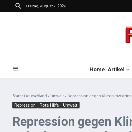
Zum Inhalt springen
Freitag, August 7, 2026
Home
Artikel
Start
/
Deutschland
/
Umwelt
/
Repression gegen Klimaaktivist*inn
Repression
Rote Hilfe
Umwelt
Repression gegen Kli