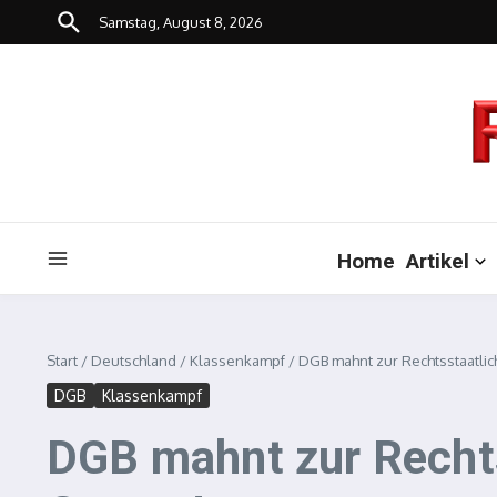
Zum Inhalt springen
Samstag, August 8, 2026
Home
Artikel
Start
/
Deutschland
/
Klassenkampf
/
DGB mahnt zur Rechtsstaatlic
DGB
Klassenkampf
DGB mahnt zur Rechts