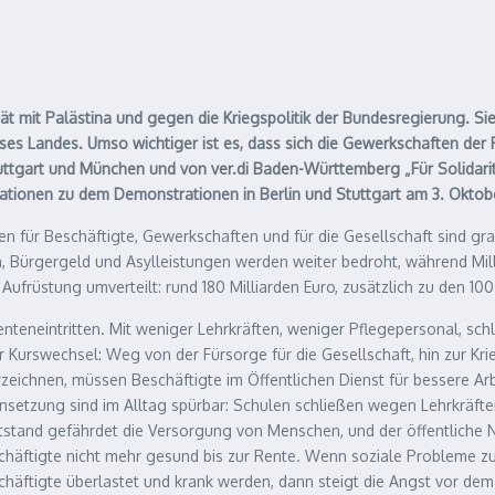
ät mit Palästina und gegen die Kriegspolitik der Bundesregierung. Si
ieses Landes. Umso wichtiger ist es, dass sich die Gewerkschaften d
uttgart und München und von ver.di Baden-Württemberg „Für Solidaritä
mationen zu dem Demonstrationen in Berlin und Stuttgart am 3. Oktob
gen für Beschäftigte, Gewerkschaften und für die Gesellschaft sind gra
en, Bürgergeld und Asylleistungen werden weiter bedroht, während Mi
 Aufrüstung umverteilt: rund 180 Milliarden Euro, zusätzlich zu den 1
Renteneintritten. Mit weniger Lehrkräften, weniger Pflegepersonal, 
rter Kurswechsel: Weg von der Fürsorge für die Gesellschaft, hin zur
eichnen, müssen Beschäftigte im Öffentlichen Dienst für bessere Ar
setzung sind im Alltag spürbar: Schulen schließen wegen Lehrkräftema
tstand gefährdet die Versorgung von Menschen, und der öffentliche 
Beschäftigte nicht mehr gesund bis zur Rente. Wenn soziale Probleme 
tigte überlastet und krank werden, dann steigt die Angst vor dem soz