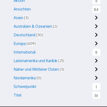
Aktion
11
Ansichten
84
Asien
3
Australien & Ozeanien
2
Deutschland
30
Europa
609
International
11
Lateinamerika und Karibik
21
Naher und Mittlerer Osten
3
Nordamerika
0
Schwerpunkt
1
Titel
36