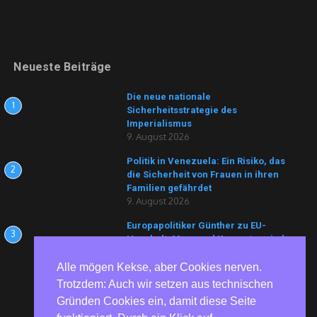
Neueste Beiträge
Die neue nationale
1
Sicherheitsstrategie des
Imperialismus
9. August 2026
Politik in Venezuela: Ein Risiko, das
2
die Sicherheit von Frauen in ihren
Familien gefährdet
9. August 2026
Europapolitiker Günther zu EU-
3
Haushalt: Merz und Konsorten sind
keine Retter, sondern die
Architekten der Krise
Alle mögen Kekse, aber Cookies nerven.
8. August 2026
Trotzdem: Auch wir setzen aus technischen
Gründen Cookies ein, damit diese Seite