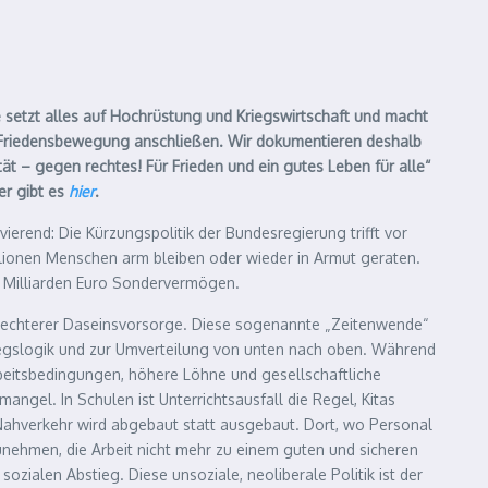
e setzt alles auf Hochrüstung und Kriegswirtschaft und macht
er Friedensbewegung anschließen. Wir dokumentieren deshalb
t – gegen rechtes! Für Frieden und ein gutes Leben für alle“
er gibt es
hier
.
vierend: Die Kürzungspolitik der Bundesregierung trifft vor
llionen Menschen arm bleiben oder wieder in Armut geraten.
00 Milliarden Euro Sondervermögen.
schlechterer Daseinsvorsorge. Diese sogenannte „Zeitenwende“
 Kriegslogik und zur Umverteilung von unten nach oben. Während
beitsbedingungen, höhere Löhne und gesellschaftliche
ngel. In Schulen ist Unterrichtsausfall die Regel, Kitas
Nahverkehr wird abgebaut statt ausgebaut. Dort, wo Personal
zunehmen, die Arbeit nicht mehr zu einem guten und sicheren
ialen Abstieg. Diese unsoziale, neoliberale Politik ist der