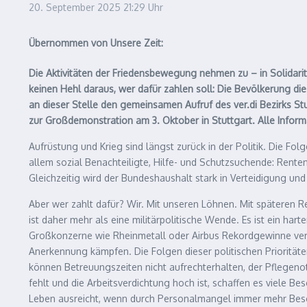
20. September 2025
21:29 Uhr
Übernommen von Unsere Zeit:
Die Aktivitäten der Friedensbewegung nehmen zu – in Solidarit
keinen Hehl daraus, wer dafür zahlen soll: Die Bevölkerung d
an dieser Stelle den gemeinsamen Aufruf des ver.di Bezirks St
zur Großdemonstration am 3. Oktober in Stuttgart. Alle Infor
Aufrüstung und Krieg sind längst zurück in der Politik. Die Fol
allem sozial Benachteiligte, Hilfe- und Schutzsuchende: Rent
Gleichzeitig wird der Bundeshaushalt stark in Verteidigung und
Aber wer zahlt dafür? Wir. Mit unseren Löhnen. Mit späteren 
ist daher mehr als eine militärpolitische Wende. Es ist ein ha
Großkonzerne wie Rheinmetall oder Airbus Rekordgewinne verz
Anerkennung kämpfen. Die Folgen dieser politischen Prioritäten
können Betreuungszeiten nicht aufrechterhalten, der Pflegeno
fehlt und die Arbeitsverdichtung hoch ist, schaffen es viele 
Leben ausreicht, wenn durch Personalmangel immer mehr Beschäf