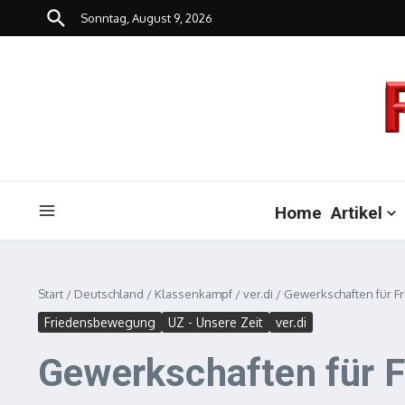
Zum Inhalt springen
Sonntag, August 9, 2026
Home
Artikel
Start
/
Deutschland
/
Klassenkampf
/
ver.di
/
Gewerkschaften für F
Friedensbewegung
UZ - Unsere Zeit
ver.di
Gewerkschaften für F