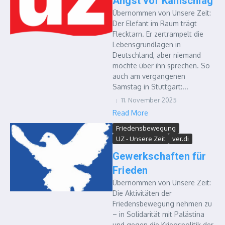
Angst vor Kahlschlag
Übernommen von Unsere Zeit:
Der Elefant im Raum trägt
Flecktarn. Er zertrampelt die
Lebensgrundlagen in
Deutschland, aber niemand
möchte über ihn sprechen. So
auch am vergangenen
Samstag in Stuttgart:...
11. November 2025
Read More
Friedensbewegung
UZ - Unsere Zeit
ver.di
Gewerkschaften für
Frieden
Übernommen von Unsere Zeit:
Die Aktivitäten der
Friedensbewegung nehmen zu
– in Solidarität mit Palästina
und gegen die Kriegspolitik der