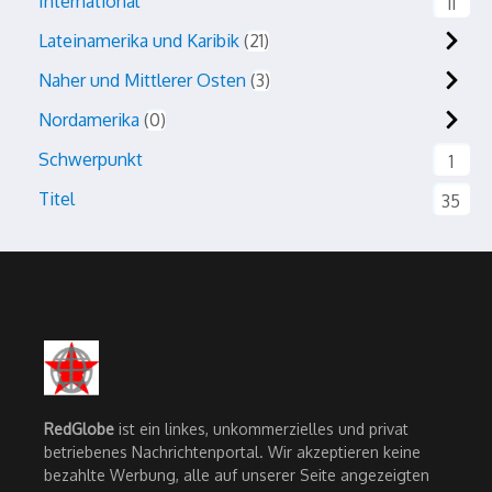
International
11
Lateinamerika und Karibik
21
Naher und Mittlerer Osten
3
Nordamerika
0
Schwerpunkt
1
Titel
35
RedGlobe
ist ein linkes, unkommerzielles und privat
betriebenes Nachrichtenportal. Wir akzeptieren keine
bezahlte Werbung, alle auf unserer Seite angezeigten