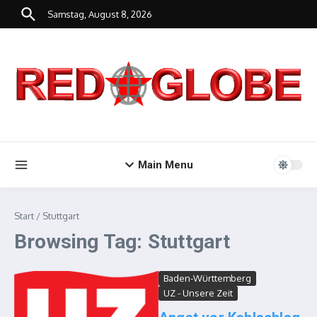
Zum Inhalt springen
Samstag, August 8, 2026
Main Menu
Start
/
Stuttgart
Browsing Tag: Stuttgart
Baden-Württemberg
UZ - Unsere Zeit