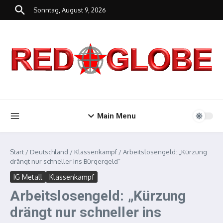
Zum Inhalt springen
Sonntag, August 9, 2026
Main Menu
Start
/
Deutschland
/
Klassenkampf
/
Arbeitslosengeld: „Kürzung
drängt nur schneller ins Bürgergeld“
IG Metall
Klassenkampf
Arbeitslosengeld: „Kürzung
drängt nur schneller ins