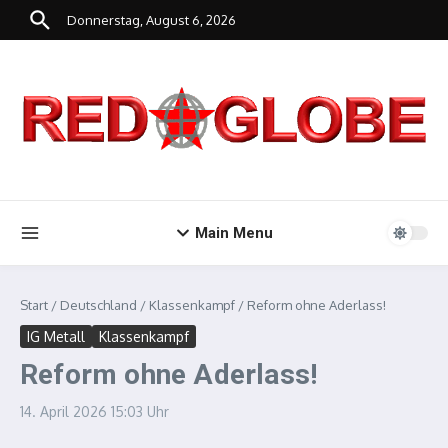
Zum Inhalt springen
Donnerstag, August 6, 2026
Main Menu
Start
/
Deutschland
/
Klassenkampf
/
Reform ohne Aderlass!
IG Metall
Klassenkampf
Reform ohne Aderlass!
14. April 2026
15:03 Uhr