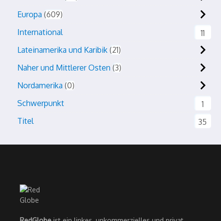
Europa
609
International
11
Lateinamerika und Karibik
21
Naher und Mittlerer Osten
3
Nordamerika
0
Schwerpunkt
1
Titel
35
RedGlobe
ist ein linkes, unkommerzielles und privat