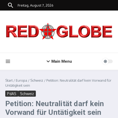
Zum Inhalt springen
Freitag, August 7, 2026
Main Menu
Start
/
Europa
/
Schweiz
/
Petition: Neutralität darf kein Vorwand für
Untätigkeit sein
PdAS
Schweiz
Petition: Neutralität darf kein
Vorwand für Untätigkeit sein