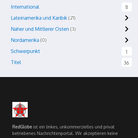
International
11
Lateinamerika und Karibik
21
Naher und Mittlerer Osten
3
Nordamerika
0
Schwerpunkt
1
Titel
36
RedGlobe
ist ein linkes, unkommerzielles und privat
betriebenes Nachrichtenportal. Wir akzeptieren keine