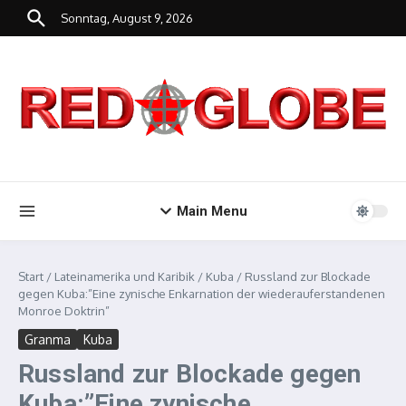
Zum Inhalt springen
Sonntag, August 9, 2026
Main Menu
Start
/
Lateinamerika und Karibik
/
Kuba
/
Russland zur Blockade
gegen Kuba:”Eine zynische Enkarnation der wiederauferstandenen
Monroe Doktrin”
Granma
Kuba
Russland zur Blockade gegen
Kuba:”Eine zynische