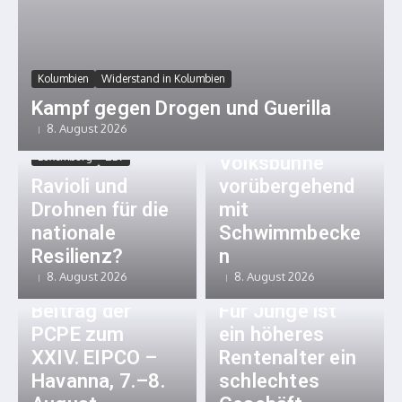
Kolumbien
Widerstand in Kolumbien
Kampf gegen Drogen und Guerilla
Luxemburg
ZLV
8. August 2026
Berliner
Luxemburg
ZLV
Volksbühne
Ravioli und
vorübergehend
Drohnen für die
mit
nationale
Schwimmbecke
Resilienz?
n
8. August 2026
8. August 2026
Spanien
DGB
Klassenkampf
Beitrag der
Für Junge ist
PCPE zum
ein höheres
XXIV. EIPCO –
Rentenalter ein
Havanna, 7.–8.
schlechtes