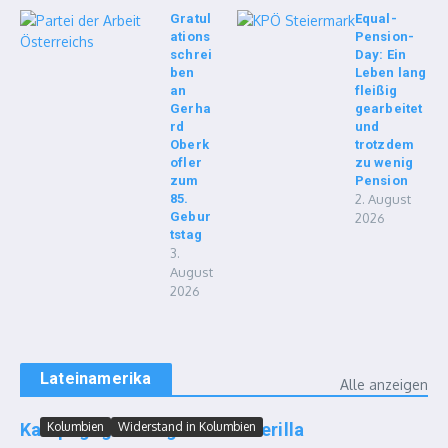
Gratul
Equal-
ations
Pension-
schrei
Day: Ein
ben
Leben lang
an
fleißig
Gerha
gearbeitet
rd
und
Oberk
trotzdem
ofler
zu wenig
zum
Pension
85.
2. August
Gebur
2026
tstag
3.
August
2026
Lateinamerika
Alle anzeigen
Kampf gegen Drogen und Guerilla
Kolumbien
Widerstand in Kolumbien