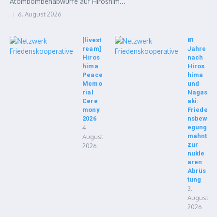
Atombombenabwürfe auf Hiroshim...
6. August 2026
[livest
81
ream]
Jahre
Hiros
nach
hima
Hiros
Peace
hima
Memo
und
rial
Nagas
Cere
aki:
mony
Friede
2026
nsbew
4.
egung
mahnt
August
zur
2026
nukle
aren
Abrüs
tung
3.
August
2026