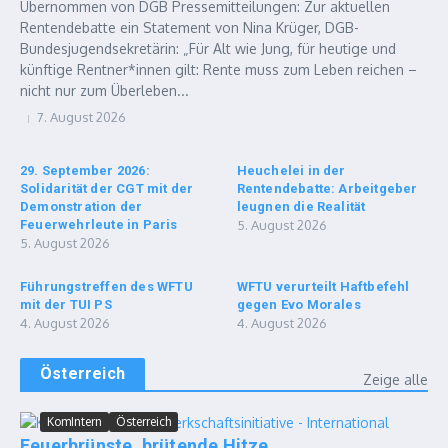
Übernommen von DGB Pressemitteilungen: Zur aktuellen
Rentendebatte ein Statement von Nina Krüger, DGB-
Bundesjugendsekretärin: „Für Alt wie Jung, für heutige und
künftige Rentner*innen gilt: Rente muss zum Leben reichen –
nicht nur zum Überleben...
7. August 2026
29. September 2026:
Heuchelei in der
Solidarität der CGT mit der
Rentendebatte: Arbeitgeber
Demonstration der
leugnen die Realität
Feuerwehrleute in Paris
5. August 2026
5. August 2026
Führungstreffen des WFTU
WFTU verurteilt Haftbefehl
mit der TUI PS
gegen Evo Morales
4. August 2026
4. August 2026
Österreich
Zeige alle
KomIntern
Österreich
Feuerbrünste, brütende Hitze,