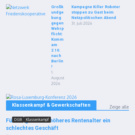
Großk
Kampagne Killer Roboter
undge
stoppen zu Gast beim
bung
Netzpolitischen Abend
gegen
31. Juli 2026
Wehrp
flicht:
Komm
am
2.10.
nach
Berlin
!
1.
August
2026
Klassenkampf & Gewerkschaften
Zeige alle
Für Junge ist ein höheres Rentenalter ein
DGB
Klassenkampf
schlechtes Geschäft