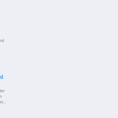
und
nd
der
en
i...