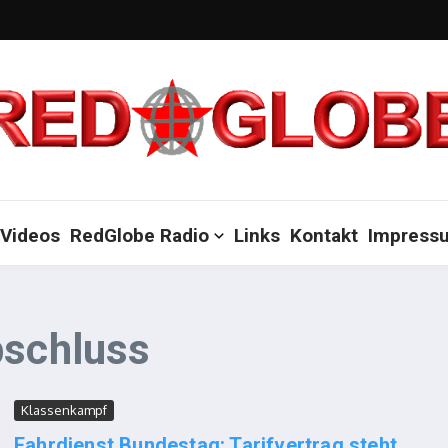
Videos
RedGlobe Radio
Links
Kontakt
Impress
bschluss
Klassenkampf
Fahrdienst Bundestag: Tarifvertrag steht