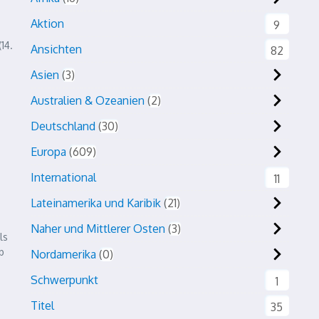
Aktion
9
14.
Ansichten
82
Asien
3
Australien & Ozeanien
2
Deutschland
30
Europa
609
International
11
Lateinamerika und Karibik
21
Naher und Mittlerer Osten
3
ls
b
Nordamerika
0
Schwerpunkt
1
Titel
35