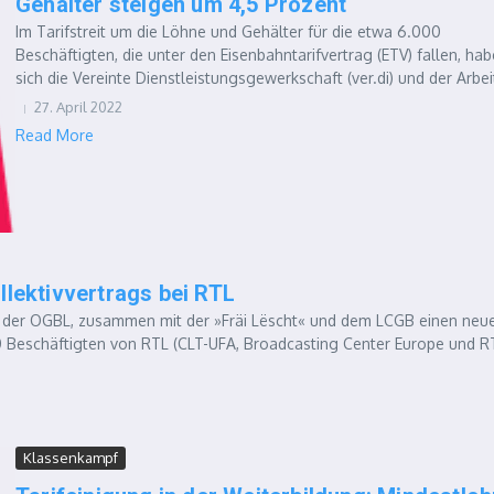
Gehälter steigen um 4,5 Prozent
Im Tarifstreit um die Löhne und Gehälter für die etwa 6.000
Beschäftigten, die unter den Eisenbahntarifvertrag (ETV) fallen, ha
sich die Vereinte Dienstleistungsgewerkschaft (ver.di) und der Arbeit
27. April 2022
Read More
lektivvertrags bei RTL
 der OGBL, zusammen mit der »Fräi Lëscht« und dem LCGB einen neu
00 Beschäftigten von RTL (CLT-UFA, Broadcasting Center Europe und R
Klassenkampf