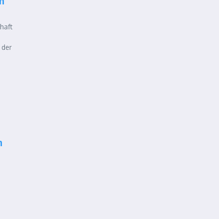
n
haft
 der
n