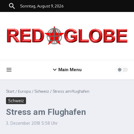
Zum Inhalt springen
Sonntag, August 9, 2026
Main Menu
Start
/
Europa
/
Schweiz
/
Stress am Flughafen
Schweiz
Stress am Flughafen
3. Dezember 2018
5:58 Uhr