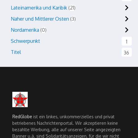
Lateinamerika und Karibik
21
Naher und Mittlerer Osten
3
Nordamerika
0
Schwerpunkt
1
Titel
36
RedGlobe
ist ein linkes, unkommerzielles und privat
betriebenes Nachrichtenportal. Wir akzeptieren keine
bezahlte Werbung, alle auf unserer Seite angezeigten
Banner u.ä. sind Solidaritätsanzeigen, für die wir nicht