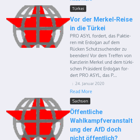
Türkei
Vor der Merkel-Reise
in die Türkei
PRO ASYL for­dert, das Pak­tie­
ren mit Erdoğan auf dem
Rücken Schutz­su­chen­der zu
been­den! Vor dem Tref­fen von
Kanz­le­rin Mer­kel und dem tür­ki­
schen Prä­si­dent Erdoğan for­
dert PRO ASYL, das P...
24. Januar 2020
Read More
Sachsen
Öffentliche
Wahlkampfveranstalt
ung der AfD doch
nicht öffentlich?