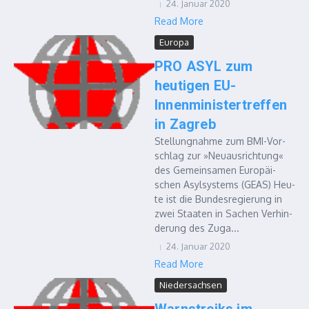
24. Januar 2020
Read More
Europa
PRO ASYL zum
heutigen EU-
Innenministertreffen
in Zagreb
Stel­lung­nah­me zum BMI-Vor­
schlag zur »Neu­aus­rich­tung«
des Gemein­sa­men Euro­päi­
schen Asyl­sys­tems (GEAS) Heu­
te ist die Bun­des­re­gie­rung in
zwei Staa­ten in Sachen Ver­hin­
de­rung des Zuga...
24. Januar 2020
Read More
Niedersachsen