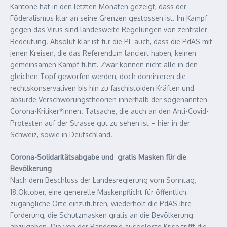
Kantone hat in den letzten Monaten gezeigt, dass der
Föderalismus klar an seine Grenzen gestossen ist. Im Kampf
gegen das Virus sind landesweite Regelungen von zentraler
Bedeutung. Absolut klar ist für die PL auch, dass die PdAS mit
jenen Kreisen, die das Referendum lanciert haben, keinen
gemeinsamen Kampf führt. Zwar können nicht alle in den
gleichen Topf geworfen werden, doch dominieren die
rechtskonservativen bis hin zu faschistoiden Kräften und
absurde Verschwörungstheorien innerhalb der sogenannten
Corona-Kritiker*innen. Tatsache, die auch an den Anti-Covid-
Protesten auf der Strasse gut zu sehen ist – hier in der
Schweiz, sowie in Deutschland.
Corona-Solidaritätsabgabe und gratis Masken für die
Bevölkerung
Nach dem Beschluss der Landesregierung vom Sonntag,
18.Oktober, eine generelle Maskenpflicht für öffentlich
zugängliche Orte einzuführen, wiederholt die PdAS ihre
Forderung, die Schutzmasken gratis an die Bevölkerung
abzugeben. Die von der Pandemie ausgelöste Krise trifft die