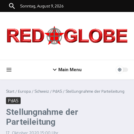
Zum Inhalt springen
Sonntag, August 9, 2026
Main Menu
Start
/
Europa
/
Schweiz
/
PdAS
/
Stellungnahme der Parteileitung
PdAS
Stellungnahme der
Parteileitung
17. Oktober 2020
15:00 Uhr