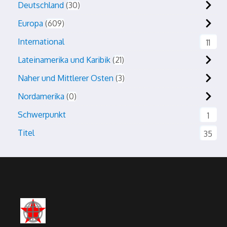
Deutschland
30
Europa
609
International
11
Lateinamerika und Karibik
21
Naher und Mittlerer Osten
3
Nordamerika
0
Schwerpunkt
1
Titel
35