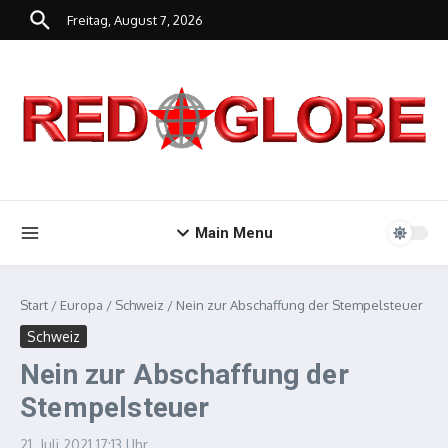
Zum Inhalt springen
Freitag, August 7, 2026
Main Menu
Start
/
Europa
/
Schweiz
/
Nein zur Abschaffung der Stempelsteuer
Schweiz
Nein zur Abschaffung der
Stempelsteuer
21. Juli 2021
17:13 Uhr