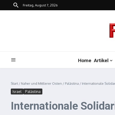
Zum Inhalt springen
Freitag, August 7, 2026
Home
Artikel
Start
/
Naher und Mittlerer Osten
/
Palästina
/
Internationale Solid
Israel
Palästina
Internationale Solid