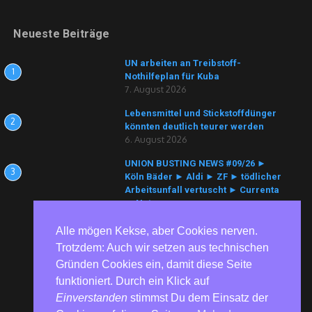
Neueste Beiträge
UN arbeiten an Treibstoff-
1
Nothilfeplan für Kuba
7. August 2026
Lebensmittel und Stickstoffdünger
2
könnten deutlich teurer werden
6. August 2026
UNION BUSTING NEWS #09/26 ►
3
Köln Bäder ► Aldi ► ZF ► tödlicher
Arbeitsunfall vertuscht ► Currenta
► Nutracorp
6. August 2026
Alle mögen Kekse, aber Cookies nerven.
Trotzdem: Auch wir setzen aus technischen
Gründen Cookies ein, damit diese Seite
funktioniert. Durch ein Klick auf
Einverstanden
stimmst Du dem Einsatz der