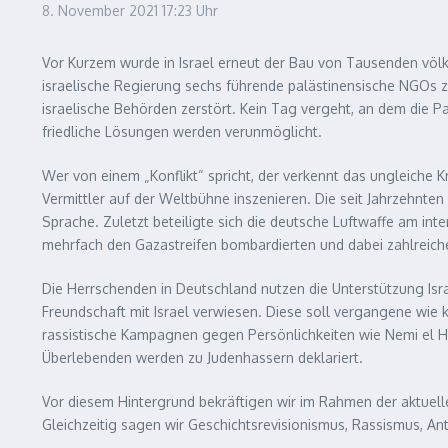
8. November 2021
17:23 Uhr
Vor Kurzem wurde in Israel erneut der Bau von Tausenden völker
israelische Regierung sechs führende palästinensische NGOs zu
israelische Behörden zerstört. Kein Tag vergeht, an dem die Pa
friedliche Lösungen werden verunmöglicht.
Wer von einem „Konflikt“ spricht, der verkennt das ungleiche 
Vermittler auf der Weltbühne inszenieren. Die seit Jahrzehnten
Sprache. Zuletzt beteiligte sich die deutsche Luftwaffe am int
mehrfach den Gazastreifen bombardierten und dabei zahlreic
Die Herrschenden in Deutschland nutzen die Unterstützung Isra
Freundschaft mit Israel verwiesen. Diese soll vergangene wie 
rassistische Kampagnen gegen Persönlichkeiten wie Nemi el H
Überlebenden werden zu Judenhassern deklariert.
Vor diesem Hintergrund bekräftigen wir im Rahmen der aktuel
Gleichzeitig sagen wir Geschichtsrevisionismus, Rassismus, An