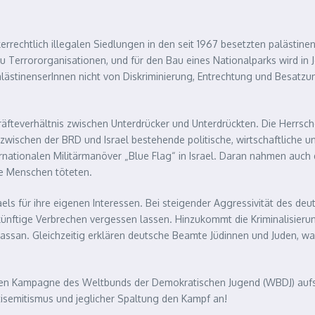
rechtlich illegalen Siedlungen in den seit 1967 besetzten palästinen
 Terrororganisationen, und für den Bau eines Nationalparks wird in J
lästinenserInnen nicht von Diskriminierung, Entrechtung und Besatzung
Kräfteverhältnis zwischen Unterdrücker und Unterdrückten. Die Herrsc
 zwischen der BRD und Israel bestehende politische, wirtschaftliche u
ernationalen Militärmanöver „Blue Flag“ in Israel. Daran nahmen auch d
he Menschen töteten.
els für ihre eigenen Interessen. Bei steigender Aggressivität des de
künftige Verbrechen vergessen lassen. Hinzukommt die Kriminalisieru
assan. Gleichzeitig erklären deutsche Beamte Jüdinnen und Juden, 
len Kampagne des Weltbunds der Demokratischen Jugend (WBDJ) aufs 
tisemitismus und jeglicher Spaltung den Kampf an!