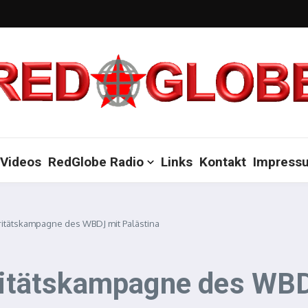
Videos
RedGlobe Radio
Links
Kontakt
Impress
aritätskampagne des WBDJ mit Palästina
aritätskampagne des WBD