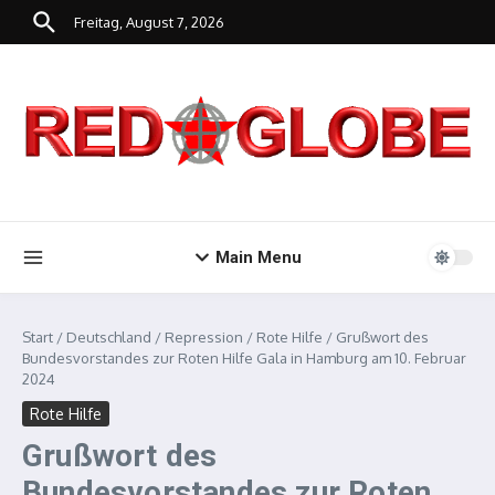
Zum Inhalt springen
Freitag, August 7, 2026
Main Menu
Start
/
Deutschland
/
Repression
/
Rote Hilfe
/
Grußwort des
Bundesvorstandes zur Roten Hilfe Gala in Hamburg am 10. Februar
2024
Rote Hilfe
Grußwort des
Bundesvorstandes zur Roten