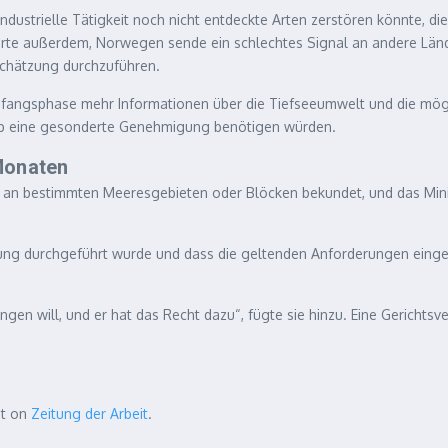
industrielle Tätigkeit noch nicht entdeckte Arten zerstören könnte, d
 außerdem, Norwegen sende ein schlechtes Signal an andere Länder,
chätzung durchzuführen.
 Anfangsphase mehr Informationen über die Tiefseeumwelt und die m
b eine gesonderte Genehmigung benötigen würden.
Monaten
 an bestimmten Meeresgebieten oder Blöcken bekundet, und das Minis
ligung durchgeführt wurde und dass die geltenden Anforderungen einge
ingen will, und er hat das Recht dazu“, fügte sie hinzu. Eine Gerich
st on
Zeitung der Arbeit
.