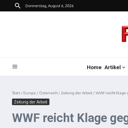
Zum Inhalt springen
Donnerstag, August 6, 2026
Home
Artikel
Start
/
Europa
/
Österreich
/
Zeitung der Arbeit
/
WWF reicht Klage
Zeitung der Arbeit
WWF reicht Klage ge