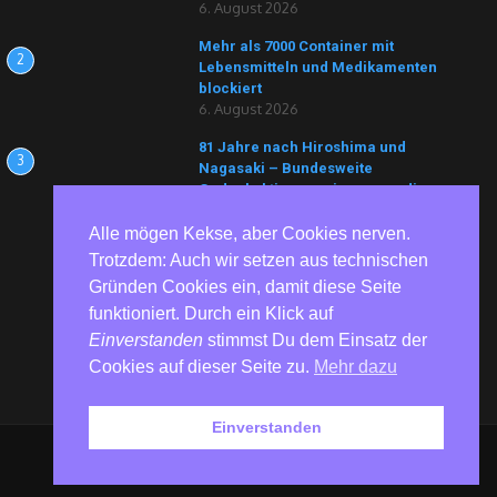
6. August 2026
Mehr als 7000 Container mit
2
Lebensmitteln und Medikamenten
blockiert
6. August 2026
81 Jahre nach Hiroshima und
3
Nagasaki – Bundesweite
Gedenkaktionen erinnern an die
Opfer von Atomwaffen
6. August 2026
Alle mögen Kekse, aber Cookies nerven.
Trotzdem: Auch wir setzen aus technischen
Gründen Cookies ein, damit diese Seite
funktioniert. Durch ein Klick auf
Einverstanden
stimmst Du dem Einsatz der
Cookies auf dieser Seite zu.
Mehr dazu
Einverstanden