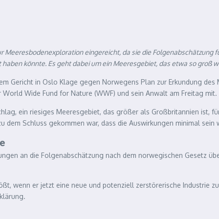
 Meeresbodenexploration eingereicht, da sie die Folgenabschätzung fü
haben könnte. Es geht dabei um ein Meeresgebiet, das etwa so groß wie
em Gericht in Oslo Klage gegen Norwegens Plan zur Erkundung des Me
r World Wide Fund for Nature (WWF) und sein Anwalt am Freitag mit.
ag, ein riesiges Meeresgebiet, das größer als Großbritannien ist, f
zu dem Schluss gekommen war, dass die Auswirkungen minimal sein 
ie
derungen an die Folgenabschätzung nach dem norwegischen Gesetz üb
t, wenn er jetzt eine neue und potenziell zerstörerische Industrie z
klärung.