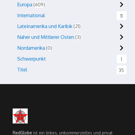
Europa
609
International
11
Lateinamerika und Karibik
21
Naher und Mittlerer Osten
3
Nordamerika
0
Schwerpunkt
1
Titel
35
RedGlobe
ist ein linkes, unkommerzielles und privat