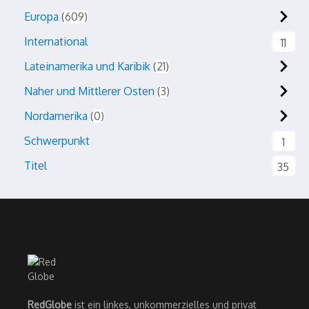
Europa
609
International
11
Lateinamerika und Karibik
21
Naher und Mittlerer Osten
3
Nordamerika
0
Schwerpunkt
1
Titel
35
RedGlobe
ist ein linkes, unkommerzielles und privat