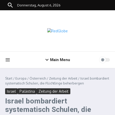
Zum Inhalt springen
Donnerstag, August 6, 2026
Main Menu
Start
/
Europa
/
Österreich
/
Zeitung der Arbeit
/
Israel bombardiert
systematisch Schulen, die Flüchtlinge beherbergen
Israel
Palästina
Zeitung der Arbeit
Israel bombardiert
systematisch Schulen, die