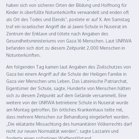
haben sich von sicheren Orten der Bildung und Hoffnung für
Kinder in überfüllte Notunterkünfte verwandelt und enden oft
als Ort des Todes und Elends“, postete er auf X. Am Samstag
traf ein israelischer Angriff die al-Jawni-Schule in Nuseirat im
Zentrum der Enklave und tötete nach Angaben des
Gesundheitsministeriums von Gaza 16 Menschen. Laut UNRWA
befanden sich dort zu diesem Zeitpunkt 2.000 Menschen in
Notunterkünften.
Am folgenden Tag kamen laut Angaben des Zivilschutzes von
Gaza bei einem Angriff auf die Schule der Heiligen Familie in
Gaza vier Menschen ums Leben. Das Lateinische Patriarchat,
Eigentümer der Schule, sagte, Hunderte von Menschen hätten
sich zu diesem Zeitpunkt auf dem Gelände versammelt. Eine
weitere von der UNRWA betriebene Schule in Nuseirat wurde
am Montag getroffen. Ein örtliches Krankenhaus teilte mit,
dass mehrere Menschen zur Behandlung eingeliefert wurden.
„Die eklatante Missachtung des humanitären Völkerrechts darf
nicht zur neuen Normalität werden“, sagte Lazzarini und
forderte einen sofortigen Waffenstillstand.