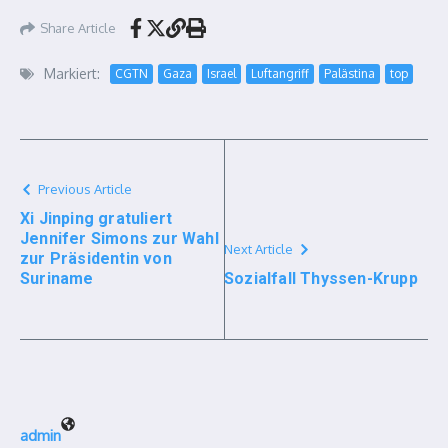
Share Article
Markiert:
CGTN
Gaza
Israel
Luftangriff
Palästina
top
Previous Article
Xi Jinping gratuliert
Jennifer Simons zur Wahl
Next Article
zur Präsidentin von
Suriname
Sozialfall Thyssen-Krupp
admin