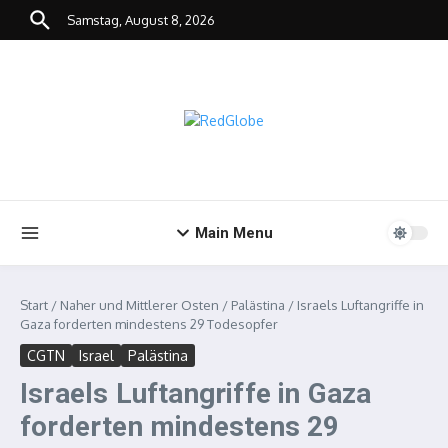
Zum Inhalt springen
Samstag, August 8, 2026
Main Menu
Start
/
Naher und Mittlerer Osten
/
Palästina
/
Israels Luftangriffe in
Gaza forderten mindestens 29 Todesopfer
CGTN
Israel
Palästina
Israels Luftangriffe in Gaza
forderten mindestens 29