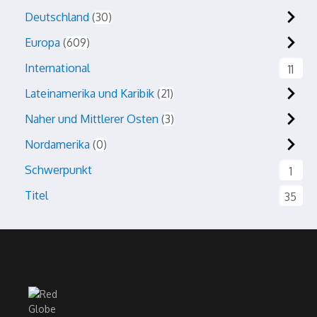
Deutschland
30
Europa
609
International
11
Lateinamerika und Karibik
21
Naher und Mittlerer Osten
3
Nordamerika
0
Schwerpunkt
1
Titel
35