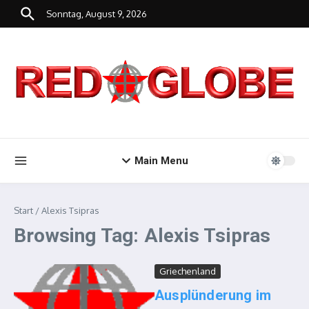
Zum Inhalt springen
Sonntag, August 9, 2026
Main Menu
Start
/
Alexis Tsipras
Browsing Tag: Alexis Tsipras
Griechenland
Ausplünderung im