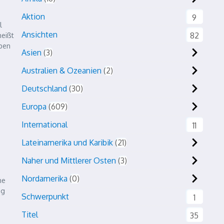
Aktion
9
l
Ansichten
82
eißt
aben
Asien
3
Australien & Ozeanien
2
Deutschland
30
Europa
609
International
11
Lateinamerika und Karibik
21
Naher und Mittlerer Osten
3
Nordamerika
0
he
ng
Schwerpunkt
1
Titel
35