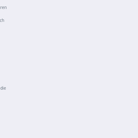
ären
ch
die