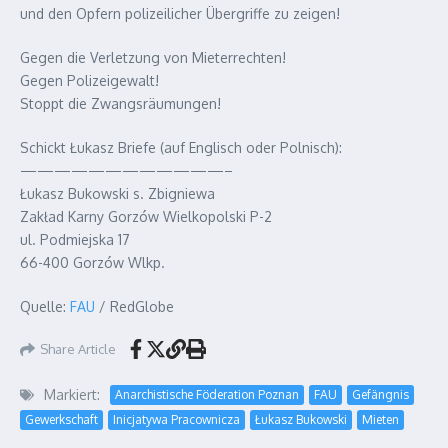
und den Opfern polizeilicher Übergriffe zu zeigen!
Gegen die Verletzung von Mieterrechten!
Gegen Polizeigewalt!
Stoppt die Zwangsräumungen!
Schickt Łukasz Briefe (auf Englisch oder Polnisch):
————————————–
Łukasz Bukowski s. Zbigniewa
Zakład Karny Gorzów Wielkopolski P-2
ul. Podmiejska 17
66-400 Gorzów Wlkp.
Quelle:
FAU
/ RedGlobe
Share Article
Markiert:
Anarchistische Föderation Poznan
FAU
Gefängnis
Gewerkschaft
Inicjatywa Pracownicza
Łukasz Bukowski
Mieten