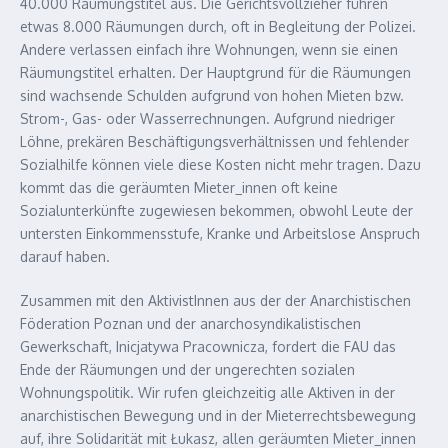
40.000 Räumungstitel aus. Die Gerichtsvollzieher führen
etwas 8.000 Räumungen durch, oft in Begleitung der Polizei.
Andere verlassen einfach ihre Wohnungen, wenn sie einen
Räumungstitel erhalten. Der Hauptgrund für die Räumungen
sind wachsende Schulden aufgrund von hohen Mieten bzw.
Strom-, Gas- oder Wasserrechnungen. Aufgrund niedriger
Löhne, prekären Beschäftigungsverhältnissen und fehlender
Sozialhilfe können viele diese Kosten nicht mehr tragen. Dazu
kommt das die geräumten Mieter_innen oft keine
Sozialunterkünfte zugewiesen bekommen, obwohl Leute der
untersten Einkommensstufe, Kranke und Arbeitslose Anspruch
darauf haben.
Zusammen mit den AktivistInnen aus der der Anarchistischen
Föderation Poznan und der anarchosyndikalistischen
Gewerkschaft, Inicjatywa Pracownicza, fordert die FAU das
Ende der Räumungen und der ungerechten sozialen
Wohnungspolitik. Wir rufen gleichzeitig alle Aktiven in der
anarchistischen Bewegung und in der Mieterrechtsbewegung
auf, ihre Solidarität mit Łukasz, allen geräumten Mieter_innen