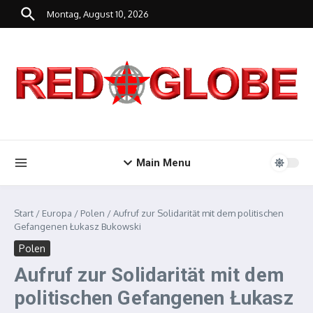
Zum Inhalt springen
Montag, August 10, 2026
Main Menu
Start
/
Europa
/
Polen
/
Aufruf zur Solidarität mit dem politischen
Gefangenen Łukasz Bukowski
Polen
Aufruf zur Solidarität mit dem
politischen Gefangenen Łukasz