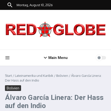
Zum Inhalt springen
Montag, August 10, 2026
Main Menu
Start
/
Lateinamerika und Karibik
/
Bolivien
/
Álvaro García Linera:
Der Hass auf den Indio
Bolivien
Álvaro García Linera: Der Hass
auf den Indio