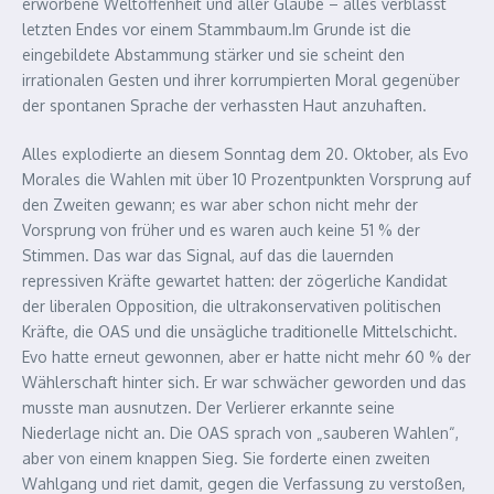
erworbene Weltoffenheit und aller Glaube – alles verblasst
letzten Endes vor einem Stammbaum.Im Grunde ist die
eingebildete Abstammung stärker und sie scheint den
irrationalen Gesten und ihrer korrumpierten Moral gegenüber
der spontanen Sprache der verhassten Haut anzuhaften.
Alles explodierte an diesem Sonntag dem 20. Oktober, als Evo
Morales die Wahlen mit über 10 Prozentpunkten Vorsprung auf
den Zweiten gewann; es war aber schon nicht mehr der
Vorsprung von früher und es waren auch keine 51 % der
Stimmen. Das war das Signal, auf das die lauernden
repressiven Kräfte gewartet hatten: der zögerliche Kandidat
der liberalen Opposition, die ultrakonservativen politischen
Kräfte, die OAS und die unsägliche traditionelle Mittelschicht.
Evo hatte erneut gewonnen, aber er hatte nicht mehr 60 % der
Wählerschaft hinter sich. Er war schwächer geworden und das
musste man ausnutzen. Der Verlierer erkannte seine
Niederlage nicht an. Die OAS sprach von „sauberen Wahlen“,
aber von einem knappen Sieg. Sie forderte einen zweiten
Wahlgang und riet damit, gegen die Verfassung zu verstoßen,