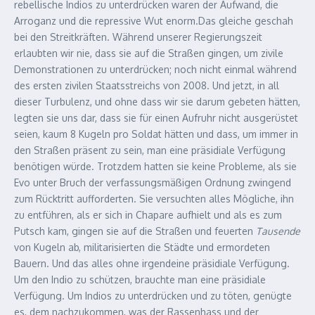
rebellische Indios zu unterdrücken waren der Aufwand, die
Arroganz und die repressive Wut enorm.Das gleiche geschah
bei den Streitkräften. Während unserer Regierungszeit
erlaubten wir nie, dass sie auf die Straßen gingen, um zivile
Demonstrationen zu unterdrücken; noch nicht einmal während
des ersten zivilen Staatsstreichs von 2008. Und jetzt, in all
dieser Turbulenz, und ohne dass wir sie darum gebeten hätten,
legten sie uns dar, dass sie für einen Aufruhr nicht ausgerüstet
seien, kaum 8 Kugeln pro Soldat hätten und dass, um immer in
den Straßen präsent zu sein, man eine präsidiale Verfügung
benötigen würde. Trotzdem hatten sie keine Probleme, als sie
Evo unter Bruch der verfassungsmäßigen Ordnung zwingend
zum Rücktritt aufforderten. Sie versuchten alles Mögliche, ihn
zu entführen, als er sich in Chapare aufhielt und als es zum
Putsch kam, gingen sie auf die Straßen und feuerten
Tausende
von Kugeln ab, militarisierten die Städte und ermordeten
Bauern. Und das alles ohne irgendeine präsidiale Verfügung.
Um den Indio zu schützen, brauchte man eine präsidiale
Verfügung. Um Indios zu unterdrücken und zu töten, genügte
es, dem nachzukommen, was der Rassenhass und der