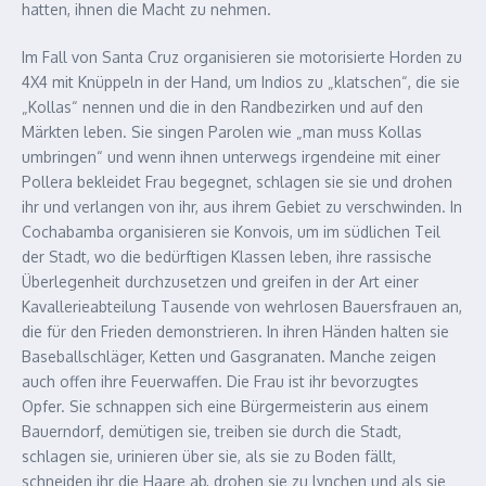
hatten, ihnen die Macht zu nehmen.
Im Fall von Santa Cruz organisieren sie motorisierte Horden zu
4X4 mit Knüppeln in der Hand, um Indios zu „klatschen“, die sie
„Kollas“ nennen und die in den Randbezirken und auf den
Märkten leben. Sie singen Parolen wie „man muss Kollas
umbringen“ und wenn ihnen unterwegs irgendeine mit einer
Pollera bekleidet Frau begegnet, schlagen sie sie und drohen
ihr und verlangen von ihr, aus ihrem Gebiet zu verschwinden. In
Cochabamba organisieren sie Konvois, um im südlichen Teil
der Stadt, wo die bedürftigen Klassen leben, ihre rassische
Überlegenheit durchzusetzen und greifen in der Art einer
Kavallerieabteilung Tausende von wehrlosen Bauersfrauen an,
die für den Frieden demonstrieren. In ihren Händen halten sie
Baseballschläger, Ketten und Gasgranaten. Manche zeigen
auch offen ihre Feuerwaffen. Die Frau ist ihr bevorzugtes
Opfer. Sie schnappen sich eine Bürgermeisterin aus einem
Bauerndorf, demütigen sie, treiben sie durch die Stadt,
schlagen sie, urinieren über sie, als sie zu Boden fällt,
schneiden ihr die Haare ab, drohen sie zu lynchen und als sie