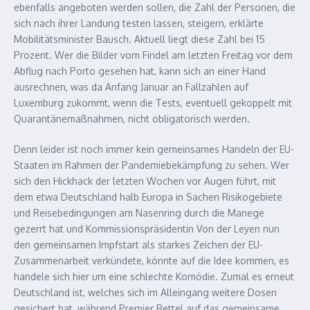
ebenfalls angeboten werden sollen, die Zahl der Personen, die
sich nach ihrer Landung testen lassen, steigern, erklärte
Mobilitätsminister Bausch. Aktuell liegt diese Zahl bei 15
Prozent. Wer die Bilder vom Findel am letzten Freitag vor dem
Abflug nach Porto gesehen hat, kann sich an einer Hand
ausrechnen, was da Anfang Januar an Fallzahlen auf
Luxemburg zukommt, wenn die Tests, eventuell gekoppelt mit
Quarantänemaßnahmen, nicht obligatorisch werden.
Denn leider ist noch immer kein gemeinsames Handeln der EU-
Staaten im Rahmen der Pandemiebekämpfung zu sehen. Wer
sich den Hickhack der letzten Wochen vor Augen führt, mit
dem etwa Deutschland halb Europa in Sachen Risikogebiete
und Reisebedingungen am Nasenring durch die Manege
gezerrt hat und Kommissionspräsidentin Von der Leyen nun
den gemeinsamen Impfstart als starkes Zeichen der EU-
Zusammenarbeit verkündete, könnte auf die Idee kommen, es
handele sich hier um eine schlechte Komödie. Zumal es erneut
Deutschland ist, welches sich im Alleingang weitere Dosen
gesichert hat, während Premier Bettel auf das gemeinsame