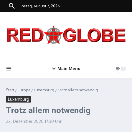
Zum Inhalt springen
Freitag, August 7, 2026
Main Menu
Start
/
Europa
/
Luxemburg
/
Trotz allem notwendig
Luxemburg
Trotz allem notwendig
22. Dezember 2020
17:30 Uhr