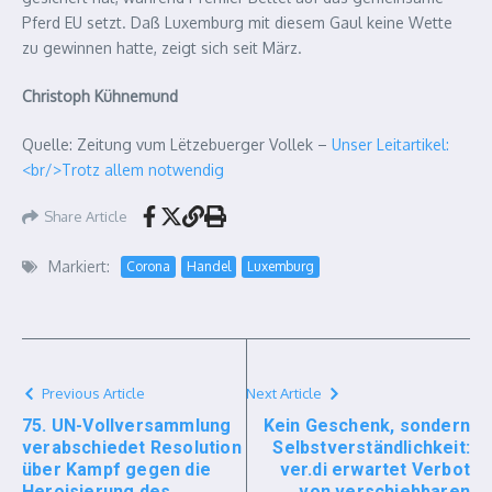
Pferd EU setzt. Daß Luxemburg mit diesem Gaul keine Wette
zu gewinnen hatte, zeigt sich seit März.
Christoph Kühnemund
Quelle: Zeitung vum Lëtzebuerger Vollek –
Unser Leitartikel:
<br/>Trotz allem notwendig
Share Article
Markiert:
Corona
Handel
Luxemburg
Previous Article
Next Article
75. UN-Vollversammlung
Kein Geschenk, sondern
verabschiedet Resolution
Selbstverständlichkeit:
über Kampf gegen die
ver.di erwartet Verbot
Heroisierung des
von verschiebbaren