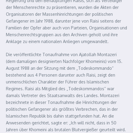
Regierung und den Behauptungen Raisis, sich als Verteidiger
der Menschenrechte zu präsentieren, wurden die Akten der
Organisatoren der Massenhinrichtungen der politischen
Gefangener im Jahr 1988, darunter jene von Raisi seitens der
Familien der Opfer aber auch von Parteien, Organisationen und
Menschenrechtsgruppen aus den Archiven geholt und ihre
Anklage zu einem nationalen Anliegen umgewandelt.
Die veröffentlichte Tonaufnahme von Ajatollah Montazeri
(dem damaligen designierten Nachfolger Khomeinis) vom 15.
August 1988 an der Sitzung mit dem „Todeskommando“
bestehend aus 4 Personen darunter auch Raisi, zeigt den
unmenschlichen Charakter der Führer des Islamischen
Regimes. Raisi als Mitglied des „Todeskommandos“ war
damals Vertreter des Staatsanwalts des Landes. Montazeri
bezeichnete in dieser Tonaufnahme die Hinrichtungen der
politischen Gefangener als größtes Verbrechen, das in der
Islamischen Republik bis dahin stattgefunden hat. An die
Anwesenden gerichtet, sagte er: „
Ich will nicht, dass in 50
Jahren über Khomeini als brutalen Blutvergießer geurteilt wird.