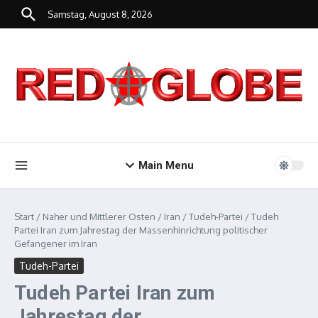
Zum Inhalt springen
Samstag, August 8, 2026
Main Menu
Start
/
Naher und Mittlerer Osten
/
Iran
/
Tudeh-Partei
/
Tudeh
Partei Iran zum Jahrestag der Massenhinrichtung politischer
Gefangener im Iran
Tudeh-Partei
Tudeh Partei Iran zum
Jahrestag der