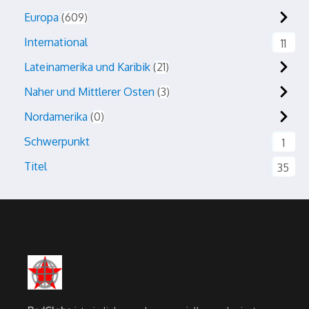
Europa
609
International
11
Lateinamerika und Karibik
21
Naher und Mittlerer Osten
3
Nordamerika
0
Schwerpunkt
1
Titel
35