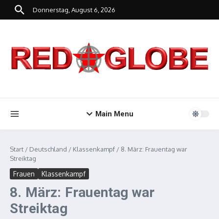
Zum Inhalt springen
Donnerstag, August 6, 2026
Main Menu
Start
/
Deutschland
/
Klassenkampf
/
8. März: Frauentag war
Streiktag
Frauen
Klassenkampf
8. März: Frauentag war
Streiktag