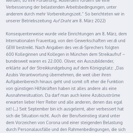
werden, so ihre Forderung. Außerdem fordern sie eine
Verbesserung der belastenden Arbeitsbedingungen, unter
anderem durch mehr Vorbereitungszeit.“ So berichteten wir in
unserer Betriebszeitung
Auf Draht
am 8. März 2022)
Konsequenterweise wurde viele Einrichtungen am 8. März, dem
Internationalen Frauentag, von den Gewerkschaften ver.di und
GEW bestreikt. Nach Angaben des ver.di-Sprechers folgten
600 Kolleginnen und Kollegen in München dem Streikaufruf –
bundesweit waren es 22.000. Oliver, ein Auszubildender,
erklärte auf der Streikkundgebung auf dem Königsplatz: „Das
Azubis Verantwortung übernehmen, die weit über ihren
Aufgabenbereich hinaus geht und somit oft eher die Funktion
von günstigen Hilfskräften haben ist alles andere als eine
Ausnahmesituation. Da darf man auch keine Azubizuströme
erwarten lieber Herr Reiter und alle anderen, denen das egal
ist! (…) Seit September bin ich ausgelernt, aber verbessert hat
sich die Situation nicht. Auch der Berufseinstieg stand unter
dem Vorzeichen von Corona und einer steigenden Belastung
durch Personalausfälle und den Rahmenbedingungen, die sich