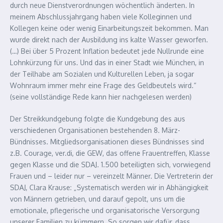
durch neue Dienstverordnungen wöchentlich änderten. In
meinem Abschlussjahrgang haben viele Kolleginnen und
Kollegen keine oder wenig Einarbeitungszeit bekommen. Man
wurde direkt nach der Ausbildung ins kalte Wasser geworfen.
(…) Bei über 5 Prozent Inflation bedeutet jede Nullrunde eine
Lohnkürzung für uns. Und das in einer Stadt wie München, in
der Teilhabe am Sozialen und Kulturellen Leben, ja sogar
Wohnraum immer mehr eine Frage des Geldbeutels wird.“
(seine vollständige Rede kann hier nachgelesen werden)
Der Streikkundgebung folgte die Kundgebung des aus
verschiedenen Organisationen bestehenden 8. März-
Bündnisses. Mitgliedsorganisationen dieses Bündnisses sind
z.B. Courage, ver.di, die GEW, das offene Frauentreffen, Klasse
gegen Klasse und die SDAJ. 1.500 beteiligten sich, vorwiegend
Frauen und – leider nur – vereinzelt Männer. Die Vertreterin der
SDAJ, Clara Krause: „Systematisch werden wir in Abhängigkeit
von Männern getrieben, und darauf gepolt, uns um die
emotionale, pflegerische und organisatorische Versorgung
unserer Familien zu kümmern. So sorgen wir dafür, dass