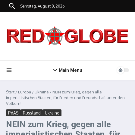
Zum Inhalt springen
Samstag, August 8, 2026
Main Menu
Start
/
Europa
/
Ukraine
/
NEIN zum Krieg, gegen alle
imperialistischen Staaten, für Frieden und Freundschaft unter den
Völkern!
PdAS
Russland
Ukraine
NEIN zum Krieg, gegen alle
imperialistischen Staaten, für