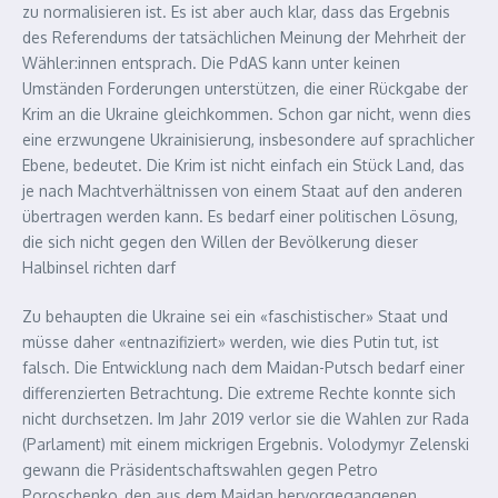
zu normalisieren ist. Es ist aber auch klar, dass das Ergebnis
des Referendums der tatsächlichen Meinung der Mehrheit der
Wähler:innen entsprach. Die PdAS kann unter keinen
Umständen Forderungen unterstützen, die einer Rückgabe der
Krim an die Ukraine gleichkommen. Schon gar nicht, wenn dies
eine erzwungene Ukrainisierung, insbesondere auf sprachlicher
Ebene, bedeutet. Die Krim ist nicht einfach ein Stück Land, das
je nach Machtverhältnissen von einem Staat auf den anderen
übertragen werden kann. Es bedarf einer politischen Lösung,
die sich nicht gegen den Willen der Bevölkerung dieser
Halbinsel richten darf
Zu behaupten die Ukraine sei ein «faschistischer» Staat und
müsse daher «entnazifiziert» werden, wie dies Putin tut, ist
falsch. Die Entwicklung nach dem Maidan-Putsch bedarf einer
differenzierten Betrachtung. Die extreme Rechte konnte sich
nicht durchsetzen. Im Jahr 2019 verlor sie die Wahlen zur Rada
(Parlament) mit einem mickrigen Ergebnis. Volodymyr Zelenski
gewann die Präsidentschaftswahlen gegen Petro
Poroschenko, den aus dem Maidan hervorgegangenen