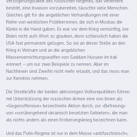
Verzögerungstaktik des russischen Regimes, das vehement
bestritt, eine Invasion vorzubereiten, täuschte viele Menschen.
Gleiches gilt für die angeblichen Verhandlungen mit einer
Reihe von westlichen Politiker:innen, die sich in Moskau die
Klinke in die Hand gaben. Es war vor dem Krieg vernünftig, Joe
Biden nicht aufs Wort zu glauben, denn schliesslich haben die
USA fast permanent gelogen. So sei an dieser Stelle an den
Krieg in Vietnam und an die angeblichen
Massenvernichtungswaffen von Saddam Hussein im Irak
erinnert – um nur zwei Beispiele zu nennen. Aber im
Nachhinein sind Zweifel nicht mehr erlaubt, und das muss man
zur Kenntnis nehmen.
Die Streitkräfte der beiden abtrünnigen Volksrepubliken führen
mit Unterstützung der russischen Armee eine von ihnen als
«Gegenoffensive» bezeichnete Aktion durch, zur «Befreiung»
von «vorübergehend ukrainisch besetzten Gebieten», die man
als nichts anders als einen Eroberungskrieg bezeichnen kann.
Und das Putin-Regime ist nur in dem Masse «antifaschistisch»,