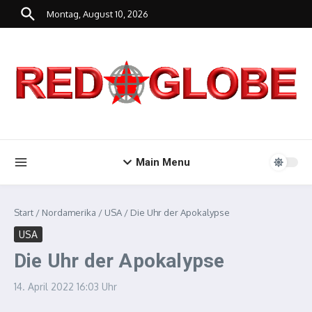
Zum Inhalt springen
Montag, August 10, 2026
Main Menu
Start
/
Nordamerika
/
USA
/
Die Uhr der Apokalypse
USA
Die Uhr der Apokalypse
14. April 2022
16:03 Uhr