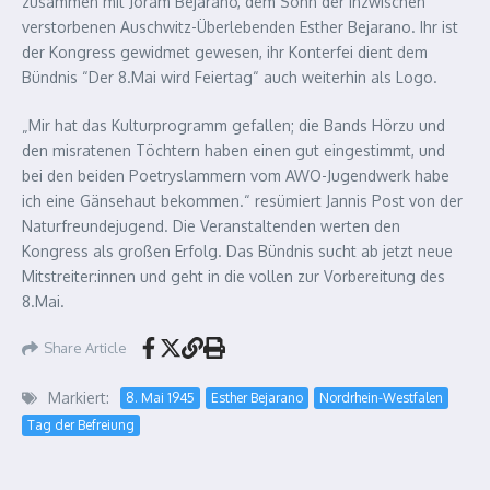
zusammen mit Joram Bejarano, dem Sohn der inzwischen
verstorbenen Auschwitz-Überlebenden Esther Bejarano. Ihr ist
der Kongress gewidmet gewesen, ihr Konterfei dient dem
Bündnis “Der 8.Mai wird Feiertag“ auch weiterhin als Logo.
„Mir hat das Kulturprogramm gefallen; die Bands Hörzu und
den misratenen Töchtern haben einen gut eingestimmt, und
bei den beiden Poetryslammern vom AWO-Jugendwerk habe
ich eine Gänsehaut bekommen.“ resümiert Jannis Post von der
Naturfreundejugend. Die Veranstaltenden werten den
Kongress als großen Erfolg. Das Bündnis sucht ab jetzt neue
Mitstreiter:innen und geht in die vollen zur Vorbereitung des
8.Mai.
Share Article
Markiert:
8. Mai 1945
Esther Bejarano
Nordrhein-Westfalen
Tag der Befreiung