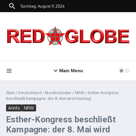
Zum Inhalt springen
Sonntag, August 9, 2026
Main Menu
Start
/
Deutschland
/
Bundesländer
/
NRW
/
Esther-Kongress
beschließt Kampagne: der 8. Mai wird Feiertag!
Antifa
NRW
Esther-Kongress beschließt
Kampagne: der 8. Mai wird